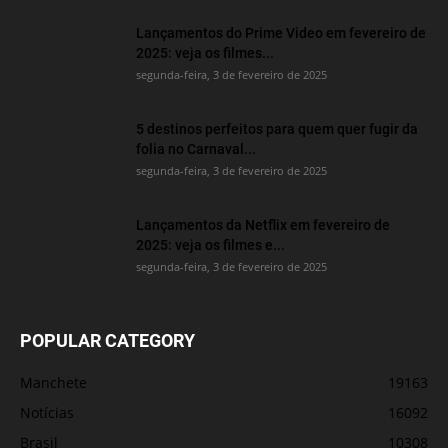
Lançamentos do Prime Video em fevereiro de
2025: veja os filmes...
segunda-feira, 3 de fevereiro de 2025
5 destinos perfeitos para quem quer fugir da
folia no Carnaval...
segunda-feira, 3 de fevereiro de 2025
Lançamentos da Netflix em fevereiro de
2025: veja os filmes e...
segunda-feira, 3 de fevereiro de 2025
POPULAR CATEGORY
Manchete
19163
Notícias
16092
Brasil
10308