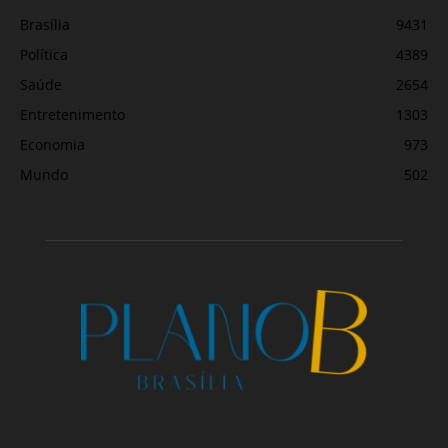
Brasília
9431
Política
4389
Saúde
2654
Entretenimento
1303
Economia
973
Mundo
502