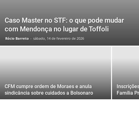
Caso Master no STF: o que pode mudar
com Mendonça no lugar de Toffoli
Rócio Barreto
-
sábado, 14 de fevereiro de 2026
CFM cumpre ordem de Moraes e anula
Inscriçõe
sindicância sobre cuidados a Bolsonaro
Família P