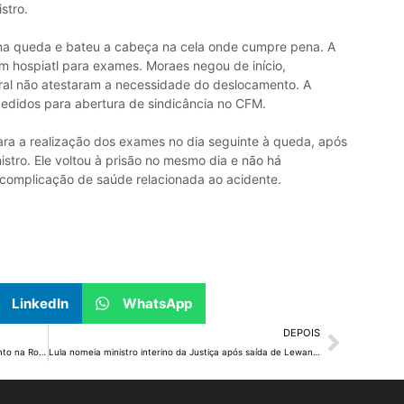
stro.
uma queda e bateu a cabeça na cela onde cumpre pena. A
um hospiatl para exames. Moraes negou de início,
ral não atestaram a necessidade do deslocamento. A
pedidos para abertura de sindicância no CFM.
para a realização dos exames no dia seguinte à queda, após
stro. Ele voltou à prisão no mesmo dia e não há
complicação de saúde relacionada ao acidente.
LinkedIn
WhatsApp
DEPOIS
Carreta Sedet Mais Perto de Você presta atendimento na Rodoviária do Plano Piloto
Lula nomeia ministro interino da Justiça após saída de Lewandowski