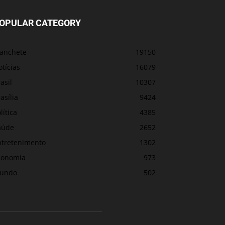
OPULAR CATEGORY
anchete
19150
tícias
16079
asil
10307
asília
9424
lítica
4385
aúde
2652
ntretenimento
1302
conomia
973
undo
502