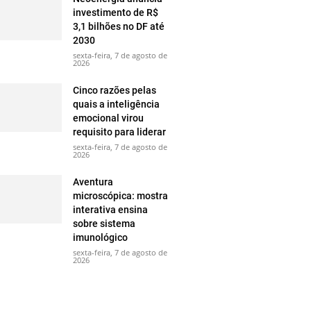
investimento de R$
3,1 bilhões no DF até
2030
sexta-feira, 7 de agosto de
2026
Cinco razões pelas
quais a inteligência
emocional virou
requisito para liderar
sexta-feira, 7 de agosto de
2026
Aventura
microscópica: mostra
interativa ensina
sobre sistema
imunológico
sexta-feira, 7 de agosto de
2026