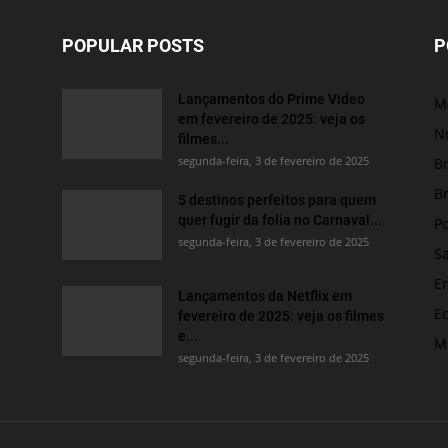
POPULAR POSTS
P
Lançamentos do Prime Video
M
em fevereiro de 2025: veja os
No
filmes...
segunda-feira, 3 de fevereiro de 2025
Br
Br
5 destinos perfeitos para quem
quer fugir da folia no Carnaval...
Po
segunda-feira, 3 de fevereiro de 2025
S
E
Lançamentos da Netflix em
E
fevereiro de 2025: veja os filmes
e...
M
segunda-feira, 3 de fevereiro de 2025