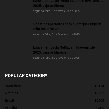
Lançamentos do Prime Video em fevereiro de
2025: veja os filmes...
segunda-feira, 3 de fevereiro de 2025
5 destinos perfeitos para quem quer fugir da
folia no Carnaval...
segunda-feira, 3 de fevereiro de 2025
Lançamentos da Netflix em fevereiro de
2025: veja os filmes e...
segunda-feira, 3 de fevereiro de 2025
POPULAR CATEGORY
Manchete
19124
Notícias
16053
Brasil
10305
Brasília
9409