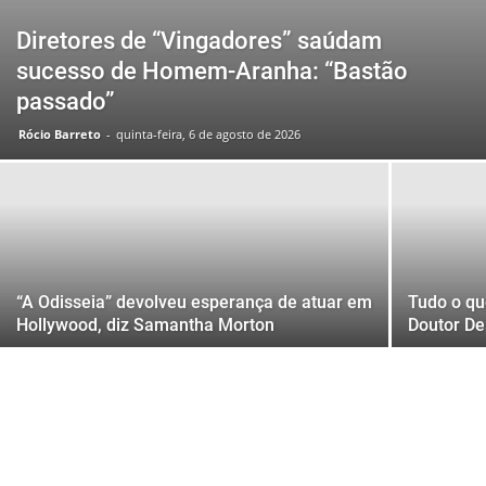
Diretores de “Vingadores” saúdam
sucesso de Homem-Aranha: “Bastão
passado”
Rócio Barreto
-
quinta-feira, 6 de agosto de 2026
“A Odisseia” devolveu esperança de atuar em
Tudo o qu
Hollywood, diz Samantha Morton
Doutor De