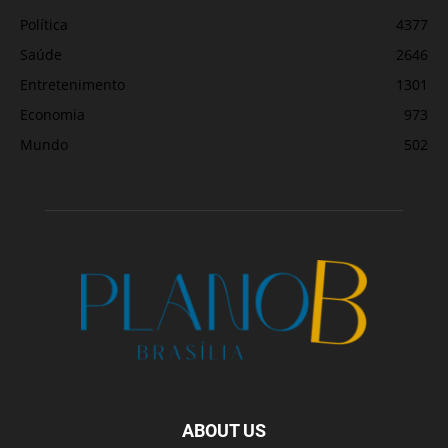
Política
4377
Saúde
2646
Entretenimento
1301
Economia
973
Mundo
502
ABOUT US