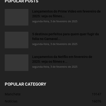
POPULAR POSTS
Lançamentos do Prime Video em fevereiro de
2025: veja os filmes...
segunda-feira, 3 de fevereiro de 2025
5 destinos perfeitos para quem quer fugir da
folia no Carnaval...
segunda-feira, 3 de fevereiro de 2025
Lançamentos da Netflix em fevereiro de
2025: veja os filmes e...
segunda-feira, 3 de fevereiro de 2025
POPULAR CATEGORY
Manchete
19147
Notícias
16076