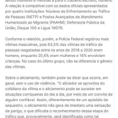
sendo mulheres e meninas e para o trabalho escravo, homens.
A relação é compatível com os dados oficiais apresentados
por quatro instituições: Núcleos de Enfrentamento ao Tráfico
de Pessoas (NETP) e Postos Avançados de Atendimento
Humanizado ao Migrante (PAAHM); Defensoria Pública da
União; Disque 100 e Ligue 18076.
Conforme o relatório, porém, a Polícia Federal registrou mais
vítimas masculinas, pois 63,5% das vítimas de tráfico de
pessoas resgatadas entre os anos de 2018 a 2020 eram
homens, enquanto 20,6% eram mulheres e 16% envolviam
crianças. No caso do último grupo, não se diferencia o gênero
das vítimas.
Sobre o aliciamento, também pode-se dizer que ocorre, em
geral, sem o uso de violência. “O aliciador se aproxima do
cotidiano da vítima e o aliciamento pode se suceder em
situações corriqueiras do dia a dia, por meio de um convite de
alguém confiável. Assim, diferentemente de um episódio de
sequestro, o aliciamento não gera de imediato uma sensação
de perigo, o que dificulta o reconhecimento dessa etapa do
tráfico que, provavelmente, será identificada como tal