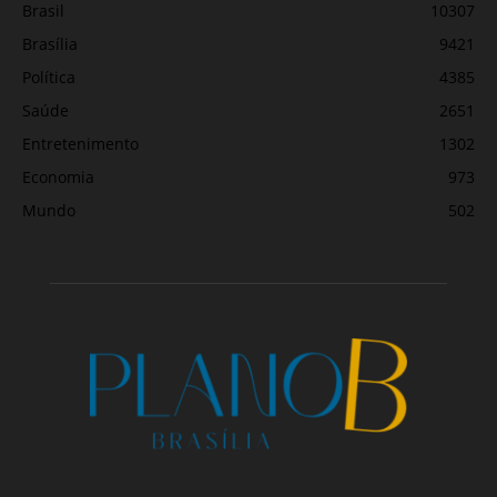
Brasil
10307
Brasília
9421
Política
4385
Saúde
2651
Entretenimento
1302
Economia
973
Mundo
502