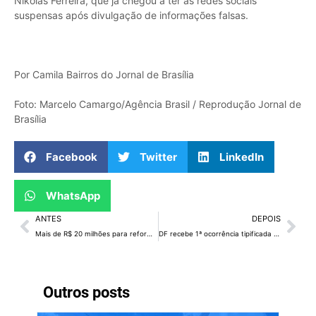
Nikolas Ferreira, que já chegou a ter as redes sociais
suspensas após divulgação de informações falsas.
Por Camila Bairros do Jornal de Brasília
Foto: Marcelo Camargo/Agência Brasil / Reprodução Jornal de
Brasília
Facebook
Twitter
LinkedIn
WhatsApp
ANTES
DEPOIS
Mais de R$ 20 milhões para reformar e entregar equipamentos culturais do DF
DF recebe 1ª ocorrência tipificada como racismo após sanção
Outros posts