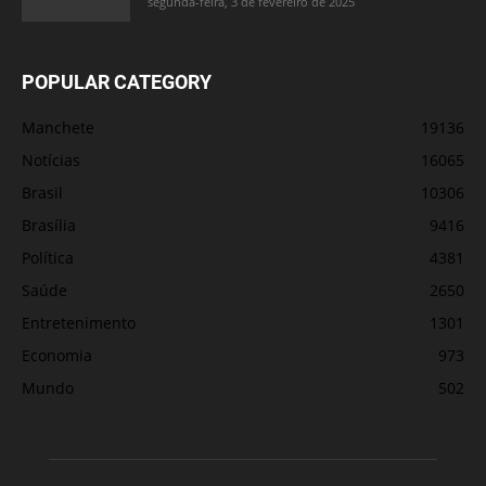
segunda-feira, 3 de fevereiro de 2025
POPULAR CATEGORY
Manchete
19136
Notícias
16065
Brasil
10306
Brasília
9416
Política
4381
Saúde
2650
Entretenimento
1301
Economia
973
Mundo
502