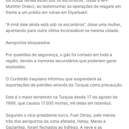
da nossa família estão sob os escombros”, disse à AFP
Muhittin Orakci, ao testemunhar as operações de resgate em
frente a um prédio em ruínas em Diyarbakir.
“A irmã dele ainda está sob os escombros”, disse uma mulher,
apontando para outra vítima inconsolável na mesma cidade.
Aeroportos bloqueados
Por questões de segurança, o gás foi cortado em toda a
região, devido a tremores secundários que poderiam gerar
explosões.
O Curdistão iraquiano informou que suspenderá as
exportações de petróleo através da Turquia como precaução.
Este é o maior terremoto na Turquia desde 17 de agosto de
1999, que causou 17.000 mortes, mil delas em Istambul.
Segundo o vice-presidente turco, Fuat Oktay, pelo menos
três dos aeroportos da zona afetada, Hatay, Maras e
Gaziantep, foram fechados ao tráfego. A neve e as