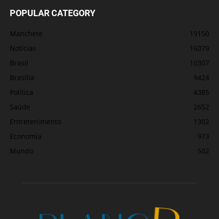
POPULAR CATEGORY
Manchete
19150
Notícias
16079
Brasil
10307
Brasília
9424
Política
4385
Saúde
2652
Entretenimento
1302
Economia
973
Mundo
502