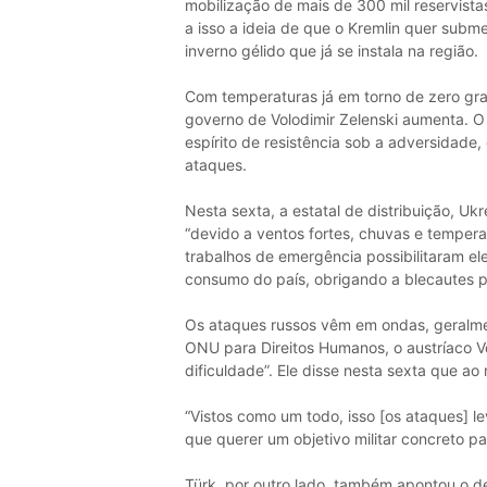
mobilização de mais de 300 mil reservist
a isso a ideia de que o Kremlin quer subm
inverno gélido que já se instala na região.
Com temperaturas já em torno de zero gra
governo de Volodimir Zelenski aumenta. O
espírito de resistência sob a adversidade,
ataques.
Nesta sexta, a estatal de distribuição, Uk
“devido a ventos fortes, chuvas e temper
trabalhos de emergência possibilitaram e
consumo do país, obrigando a blecautes 
Os ataques russos vêm em ondas, geralme
ONU para Direitos Humanos, o austríaco V
dificuldade”. Ele disse nesta sexta que 
“Vistos como um todo, isso [os ataques] le
que querer um objetivo militar concreto p
Türk, por outro lado, também apontou o d