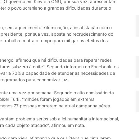
as. O governo em Kiev e a ONU, por sua vez, acrescentam
eter o povo ucraniano a grandes dificuldades durante o
u, sem aquecimento e iluminação, a insatisfação com o
 presidente, por sua vez, aposta no recrudescimento do
 e trabalha contra o tempo para mitigar os efeitos dos
renergo, afirmou que há dificuldades para reparar redes
aturas subzero à noite”. Segundo informou no Facebook, os
levar a 70% a capacidade de atender as necessidades de
programados para economizar luz.
nte uma vez por semana. Segundo o alto comissário da
olker Türk, “milhões foram jogados em extrema
ao menos 77 pessoas morreram na atual campanha aérea.
vantam problema sérios sob a lei humanitária internacional,
ara cada objeto atacado”, afirmou em nota.
edo para Kiev, afirmando que os vídeos que circularam