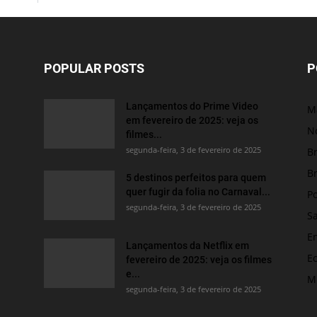
POPULAR POSTS
P
Lançamentos do Prime Video
M
em fevereiro de 2025: veja os
No
filmes...
segunda-feira, 3 de fevereiro de 2025
Br
Br
5 destinos perfeitos para quem
quer fugir da folia no Carnaval...
Po
segunda-feira, 3 de fevereiro de 2025
S
E
Lançamentos da Netflix em
E
fevereiro de 2025: veja os filmes
e...
M
segunda-feira, 3 de fevereiro de 2025