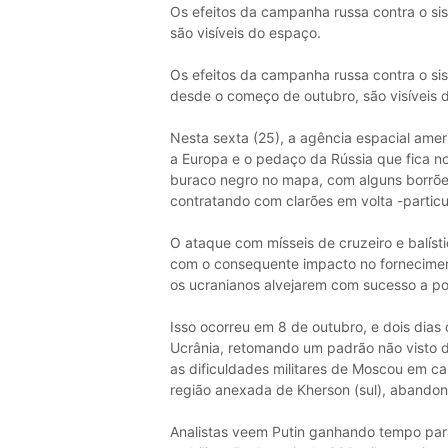
Os efeitos da campanha russa contra o s
são visíveis do espaço.
Os efeitos da campanha russa contra o s
desde o começo de outubro, são visíveis 
Nesta sexta (25), a agência espacial ame
a Europa e o pedaço da Rússia que fica no
buraco negro no mapa, com alguns borrões
contratando com clarões em volta -partic
O ataque com mísseis de cruzeiro e balísti
com o consequente impacto no forneciment
os ucranianos alvejarem com sucesso a po
Isso ocorreu em 8 de outubro, e dois dias
Ucrânia, retomando um padrão não visto
as dificuldades militares de Moscou em c
região anexada de Kherson (sul), abandona
Analistas veem Putin ganhando tempo para