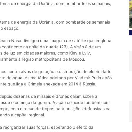
istema de energia da Ucrânia, com bombardeios semanais,
istema de energia da Ucrânia, com bombardeios semanais
do espaço.
ricana Nasa divulgou uma imagem de satélite que engloba
 continente na noite da quarta (23). A visão é de um
 de luz em cidades maiores, como Kiev e Lviv,
ularmente a região metropolitana de Moscou.
cos contra alvos de geração e distribuição de eletricidade,
o de água, é uma tática adotada por Vladimir Putin após
nte que liga a Crimeia anexada em 2014 à Rússia.
 depois dezenas de mísseis e drones caíam sobre a
 desde o começo da guerra. A ação coincide também com
ampo, com o recuo de tropas para posições defensivas na
ndo a capital regional.
 reorganizar suas forças, esperando o efeito da