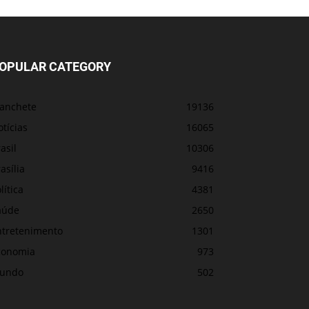
OPULAR CATEGORY
anchete
19136
tícias
16065
asil
10306
asília
9416
lítica
4381
aúde
2650
ntretenimento
1301
conomia
973
undo
502