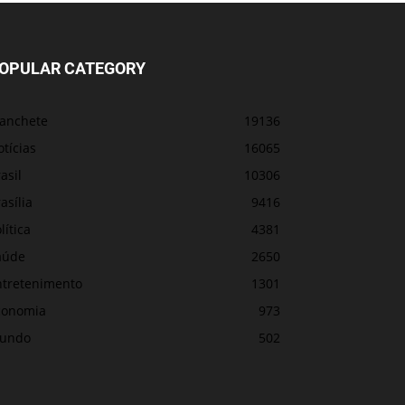
OPULAR CATEGORY
anchete
19136
tícias
16065
asil
10306
asília
9416
lítica
4381
aúde
2650
ntretenimento
1301
conomia
973
undo
502