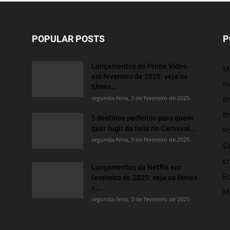
POPULAR POSTS
P
Lançamentos do Prime Video
M
em fevereiro de 2025: veja os
No
filmes...
segunda-feira, 3 de fevereiro de 2025
Br
Br
5 destinos perfeitos para quem
quer fugir da folia no Carnaval...
Po
segunda-feira, 3 de fevereiro de 2025
S
E
Lançamentos da Netflix em
E
fevereiro de 2025: veja os filmes
e...
M
segunda-feira, 3 de fevereiro de 2025