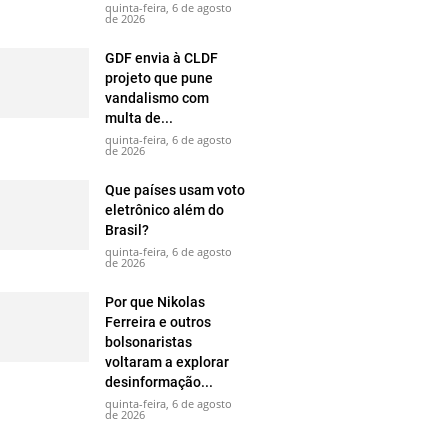
quinta-feira, 6 de agosto
de 2026
GDF envia à CLDF
projeto que pune
vandalismo com
multa de...
quinta-feira, 6 de agosto
de 2026
Que países usam voto
eletrônico além do
Brasil?
quinta-feira, 6 de agosto
de 2026
Por que Nikolas
Ferreira e outros
bolsonaristas
voltaram a explorar
desinformação...
quinta-feira, 6 de agosto
de 2026