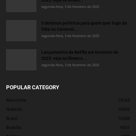
segunda-feira, 3 de fevereiro de 2025
5 destinos perfeitos para quem quer fugir da
folia no Carnaval...
segunda-feira, 3 de fevereiro de 2025
Lançamentos da Netflix em fevereiro de
2025: veja os filmes e...
segunda-feira, 3 de fevereiro de 2025
POPULAR CATEGORY
Manchete
19163
Notícias
16092
Brasil
10308
Brasília
9431