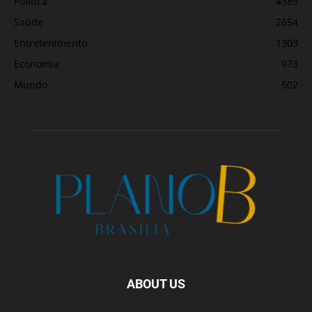
Política
4389
Saúde
2654
Entretenimento
1303
Economia
973
Mundo
502
ABOUT US