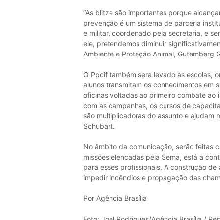
“As blitze são importantes porque alcança
prevenção é um sistema de parceria instit
e militar, coordenado pela secretaria, e s
ele, pretendemos diminuir significativament
Ambiente e Proteção Animal, Gutemberg 
O Ppcif também será levado às escolas, o
alunos transmitam os conhecimentos em s
oficinas voltadas ao primeiro combate ao 
com as campanhas, os cursos de capacitaç
são multiplicadoras do assunto e ajudam m
Schubart.
No âmbito da comunicação, serão feitas ca
missões elencadas pela Sema, está a cont
para esses profissionais. A construção de 
impedir incêndios e propagação das cham
Por Agência Brasília
Foto: Joel Rodrigues/Agência Brasília / Re