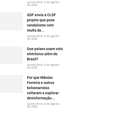
quinta-feira, 6 de agosto
de 2026
GDF envia à CLDF
projeto que pune
vandalismo com
multa de...
quinta-feira, 6 de agosto
de 2026
Que países usam voto
eletrônico além do
Brasil?
quinta-feira, 6 de agosto
de 2026
Por que Nikolas
Ferreira e outros
bolsonaristas
voltaram a explorar
desinformação...
quinta-feira, 6 de agosto
de 2026