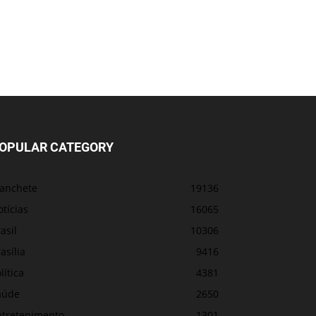
OPULAR CATEGORY
anchete
19136
tícias
16065
asil
10306
asília
9416
lítica
4381
aúde
2650
ntretenimento
1301