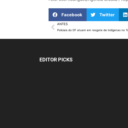
Facebook
Twitter
ANTES
Policiais do DF atuam em resgate de indígenas no T
EDITOR PICKS