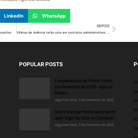
LinkedIn
WhatsApp
DEPOIS
ocantins
Vítimas de violência terão cota em contratos administrativos no STJ
POPULAR POSTS
P
Lançamentos do Prime Video
M
em fevereiro de 2025: veja os
No
filmes...
segunda-feira, 3 de fevereiro de 2025
Br
Br
5 destinos perfeitos para quem
quer fugir da folia no Carnaval...
Po
segunda-feira, 3 de fevereiro de 2025
S
E