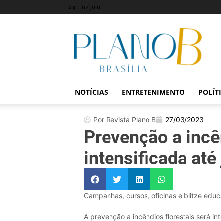
Sign in / Join
Revista
Plano
B
NOTÍCIAS
ENTRETENIMENTO
POLÍT
Por Revista Plano B
27/03/2023
Prevenção a incê
intensificada até
Campanhas, cursos, oficinas e blitze edu
A prevenção a incêndios florestais será int