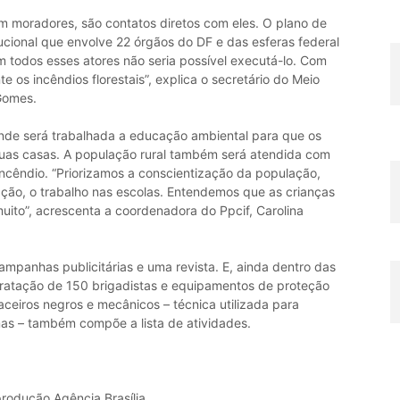
m moradores, são contatos diretos com eles. O plano de
ucional que envolve 22 órgãos do DF e das esferas federal
em todos esses atores não seria possível executá-lo. Com
e os incêndios florestais”, explica o secretário do Meio
Gomes.
nde será trabalhada a educação ambiental para que os
uas casas. A população rural também será atendida com
incêndio. “Priorizamos a conscientização da população,
ão, o trabalho nas escolas. Entendemos que as crianças
uito”, acrescenta a coordenadora do Ppcif, Carolina
mpanhas publicitárias e uma revista. E, ainda dentro das
ratação de 150 brigadistas e equipamentos de proteção
aceiros negros e mecânicos – técnica utilizada para
as – também compõe a lista de atividades.
produção Agência Brasília