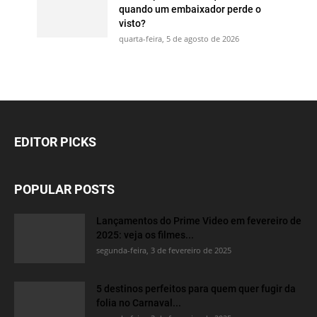
quando um embaixador perde o
visto?
quarta-feira, 5 de agosto de 2026
EDITOR PICKS
POPULAR POSTS
Lançamentos do Prime Video em fevereiro de
2025: veja os filmes...
segunda-feira, 3 de fevereiro de 2025
5 destinos perfeitos para quem quer fugir da
folia no Carnaval...