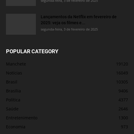
segunda-feira, 3 de fevereiro de 2025
Lançamentos da Netflix em fevereiro de
2025: veja os filmes e...
segunda-feira, 3 de fevereiro de 2025
POPULAR CATEGORY
Manchete
19120
Notícias
16049
Brasil
10305
Brasília
9406
Política
4377
Saúde
2646
Entretenimento
1300
Economia
973