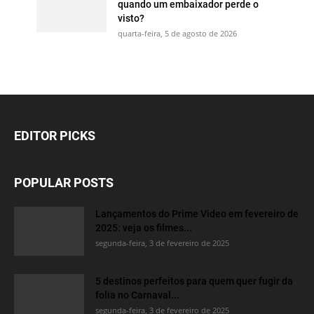
quando um embaixador perde o
visto?
quarta-feira, 5 de agosto de 2026
EDITOR PICKS
POPULAR POSTS
Lançamentos do Prime Video em fevereiro de
2025: veja os filmes...
segunda-feira, 3 de fevereiro de 2025
5 destinos perfeitos para quem quer fugir da
folia no Carnaval...
segunda-feira, 3 de fevereiro de 2025