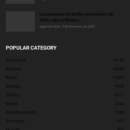
Lançamentos da Netflix em fevereiro de
2025: veja os filmes e...
segunda-feira, 3 de fevereiro de 2025
POPULAR CATEGORY
Manchete
19120
Notícias
16049
Brasil
10305
Brasília
9406
Política
4377
Saúde
2646
Entretenimento
1300
Economia
973
Mundo
502