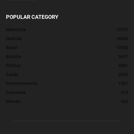
POPULAR CATEGORY
Manchete
19137
Notícias
16066
Brasil
10306
Brasília
9417
Política
4381
Saúde
2650
Entretenimento
1301
Economia
973
Mundo
502