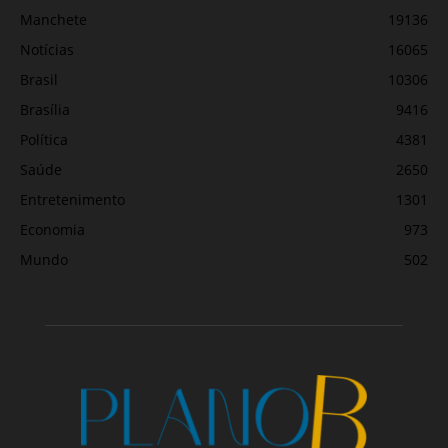
Manchete
19136
Notícias
16065
Brasil
10306
Brasília
9416
Política
4381
Saúde
2650
Entretenimento
1301
Economia
973
Mundo
502