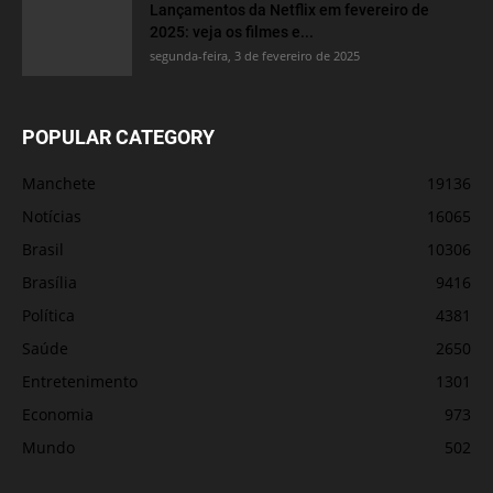
Lançamentos da Netflix em fevereiro de
2025: veja os filmes e...
segunda-feira, 3 de fevereiro de 2025
POPULAR CATEGORY
Manchete
19136
Notícias
16065
Brasil
10306
Brasília
9416
Política
4381
Saúde
2650
Entretenimento
1301
Economia
973
Mundo
502