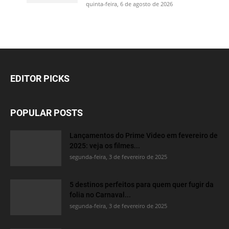
quinta-feira, 6 de agosto de 2026
EDITOR PICKS
POPULAR POSTS
Lançamentos do Prime Video em fevereiro de
2025: veja os filmes...
segunda-feira, 3 de fevereiro de 2025
5 destinos perfeitos para quem quer fugir da
folia no Carnaval...
segunda-feira, 3 de fevereiro de 2025