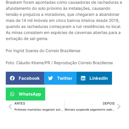
Braskem foram apontadas como causadoras de rachaduras e
afundamento do solo próximo às instalações, causando
tensão e prejuízos a moradores, que chegaram a abandonar
mais de 14 mil imóveis em cinco bairros inteiros desde 2019,
quando as rachaduras começaram a ruir residências no local.
As minas consistem em espécies de cavernas abertas para a
extração de sal-gema.
Por Ingrid Soares do Correio Braziliense
Foto: Cláudio Kbene/PR / Reprodução Correio Braziliense
Facebook
Twitter
LinkedIn
WhatsApp
ANTES
DEPOIS
Próteses mamárias resgatam autoestima de pacientes da rede pública
Moraes suspende julgamento sobre revisão da vida toda do INSS