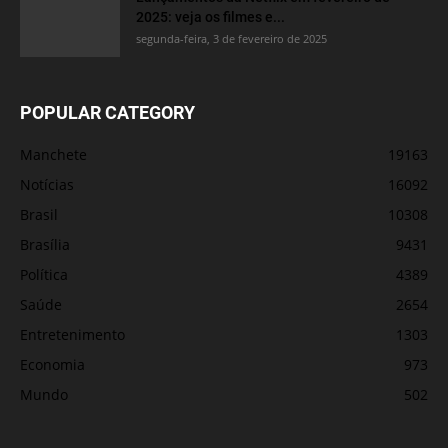
2025: veja os filmes e...
segunda-feira, 3 de fevereiro de 2025
POPULAR CATEGORY
Manchete
19163
Notícias
16092
Brasil
10308
Brasília
9431
Política
4389
Saúde
2654
Entretenimento
1303
Economia
973
Mundo
502