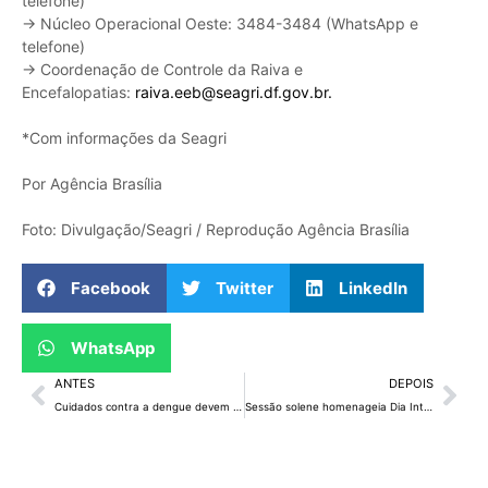
telefone)
→ Núcleo Operacional Oeste: 3484-3484 (WhatsApp e
telefone)
→ Coordenação de Controle da Raiva e
Encefalopatias:
raiva.eeb@seagri.df.gov.br.
*Com informações da Seagri
Por Agência Brasília
Foto: Divulgação/Seagri / Reprodução Agência Brasília
Facebook
Twitter
LinkedIn
WhatsApp
ANTES
DEPOIS
Cuidados contra a dengue devem ser redobrados no período chuvoso
Sessão solene homenageia Dia Internacional de Solidariedade ao Povo Palestino