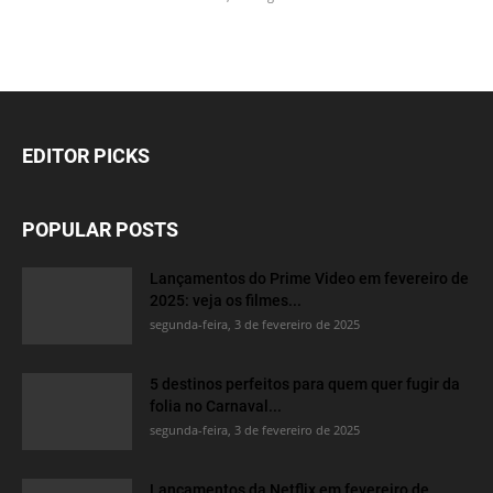
EDITOR PICKS
POPULAR POSTS
Lançamentos do Prime Video em fevereiro de
2025: veja os filmes...
segunda-feira, 3 de fevereiro de 2025
5 destinos perfeitos para quem quer fugir da
folia no Carnaval...
segunda-feira, 3 de fevereiro de 2025
Lançamentos da Netflix em fevereiro de