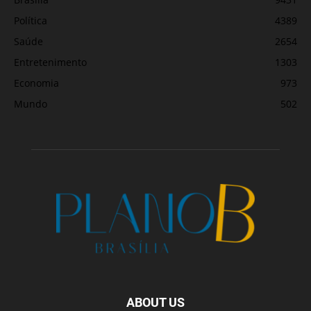
Política
4389
Saúde
2654
Entretenimento
1303
Economia
973
Mundo
502
ABOUT US