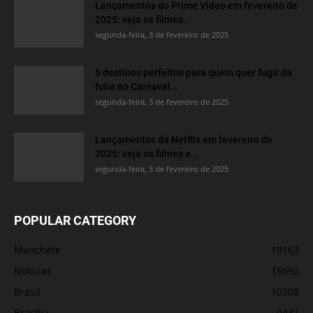
Lançamentos do Prime Video em fevereiro de
2025: veja os filmes...
segunda-feira, 3 de fevereiro de 2025
5 destinos perfeitos para quem quer fugir da
folia no Carnaval...
segunda-feira, 3 de fevereiro de 2025
Lançamentos da Netflix em fevereiro de
2025: veja os filmes e...
segunda-feira, 3 de fevereiro de 2025
POPULAR CATEGORY
Manchete
19163
Notícias
16092
Brasil
10308
Brasília
9431