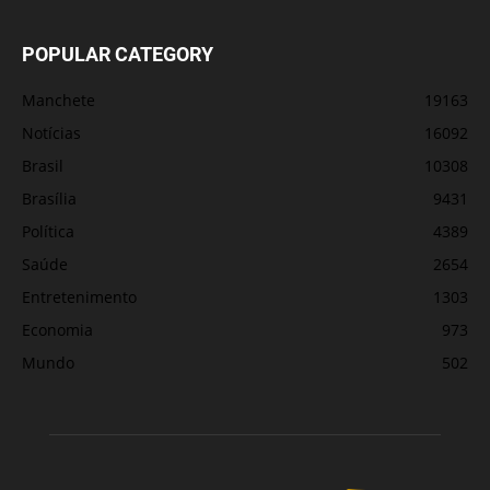
POPULAR CATEGORY
Manchete
19163
Notícias
16092
Brasil
10308
Brasília
9431
Política
4389
Saúde
2654
Entretenimento
1303
Economia
973
Mundo
502