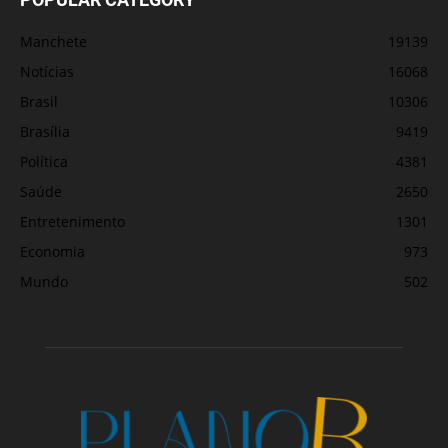
Manchete
19139
Notícias
16068
Brasil
10306
Brasília
9419
Política
4381
Saúde
2650
Entretenimento
1301
Economia
973
Mundo
502