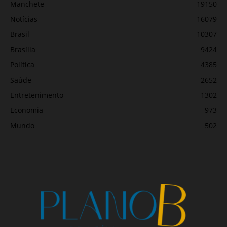
Manchete
19150
Notícias
16079
Brasil
10307
Brasília
9424
Política
4385
Saúde
2652
Entretenimento
1302
Economia
973
Mundo
502