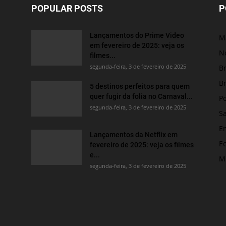
POPULAR POSTS
P
Lançamentos do Prime Video
M
em fevereiro de 2025: veja os
No
filmes...
segunda-feira, 3 de fevereiro de 2025
Br
Br
5 destinos perfeitos para quem
quer fugir da folia no Carnaval...
Po
segunda-feira, 3 de fevereiro de 2025
S
E
Lançamentos da Netflix em
E
fevereiro de 2025: veja os filmes
e...
M
segunda-feira, 3 de fevereiro de 2025