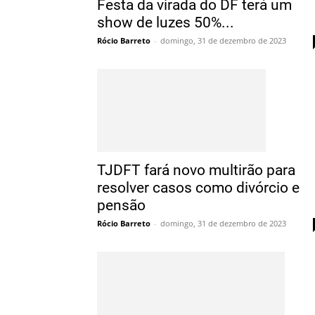
Festa da virada do DF terá um
show de luzes 50%...
Rócio Barreto
-
domingo, 31 de dezembro de 2023
TJDFT fará novo multirão para
resolver casos como divórcio e
pensão
Rócio Barreto
-
domingo, 31 de dezembro de 2023