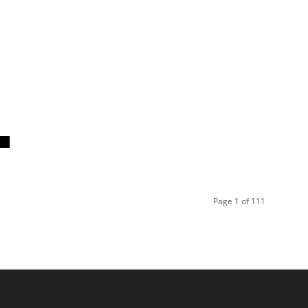
0
Page 1 of 111