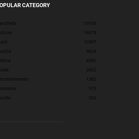
OPULAR CATEGORY
anchete
19150
tícias
16079
asil
10307
asília
9424
lítica
4385
aúde
2652
ntretenimento
1302
conomia
973
undo
502