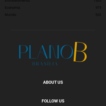
Entretenimento
1303
Economia
973
Mundo
502
ABOUT US
FOLLOW US