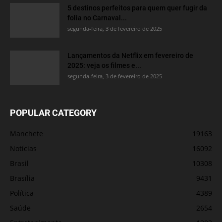
5 destinos perfeitos para quem quer fugir da
folia no Carnaval...
segunda-feira, 3 de fevereiro de 2025
Lançamentos da Netflix em fevereiro de
2025: veja os filmes e...
segunda-feira, 3 de fevereiro de 2025
POPULAR CATEGORY
Manchete
19163
Notícias
16092
Brasil
10308
Brasília
9431
Política
4389
Saúde
2654