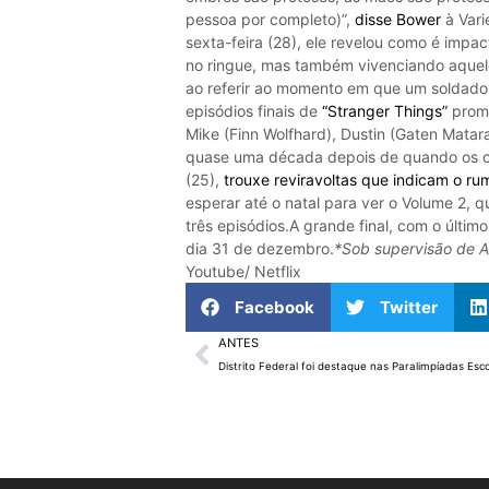
pessoa por completo)”,
disse Bower
à Vari
sexta-feira (28), ele revelou como é impa
no ringue, mas também vivenciando aquel
ao referir ao momento em que um soldad
episódios finais de
“Stranger Things”
prome
Mike (Finn Wolfhard), Dustin (Gaten Matar
quase uma década depois de quando os co
(25),
trouxe reviravoltas que indicam o rum
esperar até o natal para ver o Volume 2, 
três episódios.A grande final, com o últim
dia 31 de dezembro.
*Sob supervisão de A
Youtube/ Netflix
Facebook
Twitter
ANTES
Distrito Federal foi destaque nas Paralimpíadas Esc