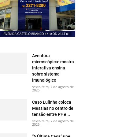
Aventura
microscópica: mostra
interativa ensina
sobre sistema
imunológico
sexta-feira, 7 de agosto de
2026
Caso Lulinha coloca
Messias no centro de
tensão entre PF e...
sexta-feira, 7 de agosto de
2026
“A Última Casa” une