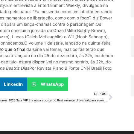
ety.Em entrevista à Entertainment Weekly, divulgada na
ctado pelo papel. “Eu me sentia como um lutador entrando
es momentos de libertação, como com o fogo”, diz Bower
o dispara um lança-chamas contra o personagem.Os
tem concluir a jornada de Onze (Millie Bobby Brown),
azzo), Lucas (Caleb McLaughlin) e Will (Noah Schnapp),
nhecemos.O volume 1 da série, lançado na quinta-feira
o que o final
da série vai tomar, mas os fãs terão que
que será lançado no dia 25 de dezembro, às 22h, contendo
o capítulo, estará disponível no mesmo horário, às 22h, do
na Beatriz Dias
Por Revista Plano B Fonte CNN Brasil Foto:
LinkedIn
WhatsApp
DEPOIS
olares 2025
Sala VIP é a nova aposta do Restaurante Universal para eventos intimistas