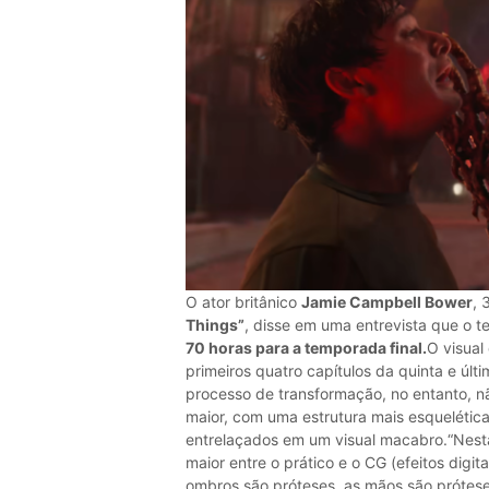
O ator britânico
Jamie Campbell Bower
, 
Things”
, disse em uma entrevista que o t
70 horas para a temporada final.
O visual
primeiros quatro capítulos da quinta e últ
processo de transformação, no entanto, n
maior, com uma estrutura mais esquelétic
entrelaçados em um visual macabro.“Nes
maior entre o prático e o CG (efeitos digita
ombros são próteses, as mãos são próteses