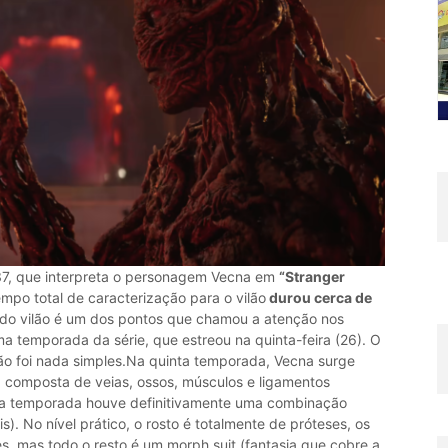
37, que interpreta o personagem Vecna em
“Stranger
empo total de caracterização para o vilão
durou cerca de
 do vilão é um dos pontos que chamou a atenção nos
ima temporada da série, que estreou na quinta-feira (26). O
ão foi nada simples.Na quinta temporada, Vecna surge
a composta de veias, ossos, músculos e ligamentos
ta temporada houve definitivamente uma combinação
is). No nível prático, o rosto é totalmente de próteses, os
, mas todo o resto é um morph suit (fantasia que cobre a