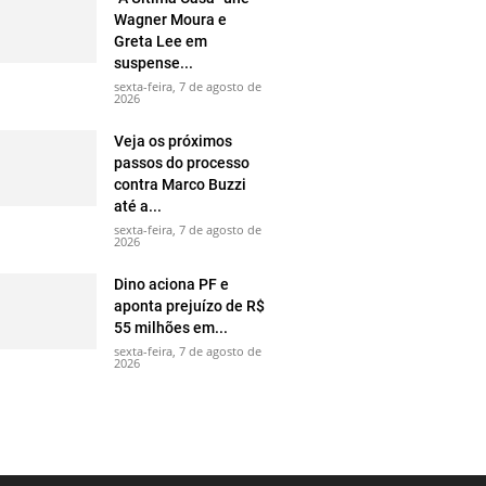
Wagner Moura e
Greta Lee em
suspense...
sexta-feira, 7 de agosto de
2026
Veja os próximos
passos do processo
contra Marco Buzzi
até a...
sexta-feira, 7 de agosto de
2026
Dino aciona PF e
aponta prejuízo de R$
55 milhões em...
sexta-feira, 7 de agosto de
2026