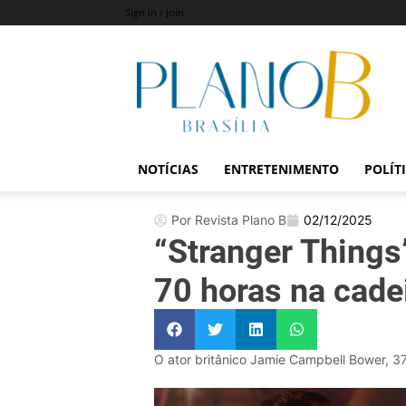
Sign in / Join
Revista
Plano
B
NOTÍCIAS
ENTRETENIMENTO
POLÍT
Por Revista Plano B
02/12/2025
“Stranger Things
70 horas na cad
O ator britânico Jamie Campbell Bower, 3