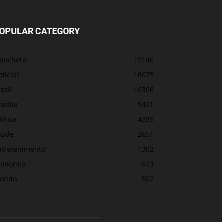
OPULAR CATEGORY
anchete
19146
tícias
16075
asil
10306
asília
9421
lítica
4385
aúde
2651
ntretenimento
1302
conomia
973
undo
502