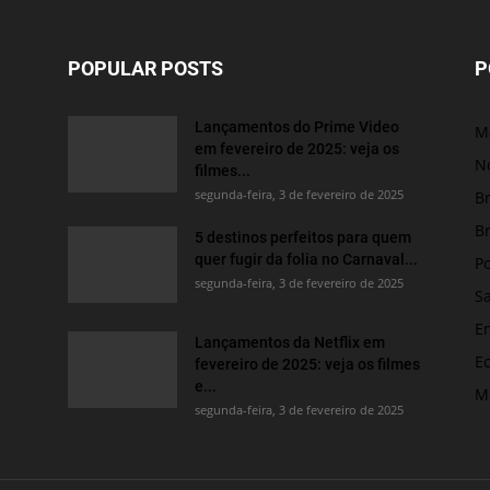
POPULAR POSTS
P
Lançamentos do Prime Video
M
em fevereiro de 2025: veja os
No
filmes...
segunda-feira, 3 de fevereiro de 2025
Br
Br
5 destinos perfeitos para quem
quer fugir da folia no Carnaval...
Po
segunda-feira, 3 de fevereiro de 2025
S
E
Lançamentos da Netflix em
E
fevereiro de 2025: veja os filmes
e...
M
segunda-feira, 3 de fevereiro de 2025