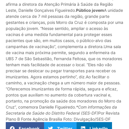
afirma a diretora da Atenção Primária à Saúde da Região
Leste, Danielle Gonçalves Figueiredo.
Público jovem
A unidade
atende cerca de 7 mil pessoas da região, grande parte
gestantes e crianças, pois Morro da Cruz é composta por uma
população jovem. “Nesse sentido, ampliar o acesso às
vacinas é uma medida fundamental para proteger esses
pacientes que são, em muitos casos, o público-alvo das
campanhas de vacinação”, complementa a diretora.Uma sala
de vacina mais próxima permite, segundo a enfermeira da
UBS 7 de São Sebastião, Fernanda Feitosa, que os moradores
tenham mais facilidade de acessar o local. “Eles não vão
precisar se deslocar ou pegar transportes para receber os
imunizantes. Agora estamos pertinho”, diz.Ao facilitar o
caminho, a vacinação chega a um número maior de pessoas.
“Oferecemos imunizantes de forma rápida, segura e eficaz,
pontos que auxiliam no aumento da cobertura vacinal e,
portanto, na promoção da saúde dos moradores do Morro da
Cruz”, comemora Danielle Figueiredo.
*Com informações da
Secretaria de Saúde do Distrito Federal (SES-DF)
Por Revista
Plano B Fonte Agência Brasília Foto: Divulgação/SES-DF
Facebook
Twitter
LinkedIn