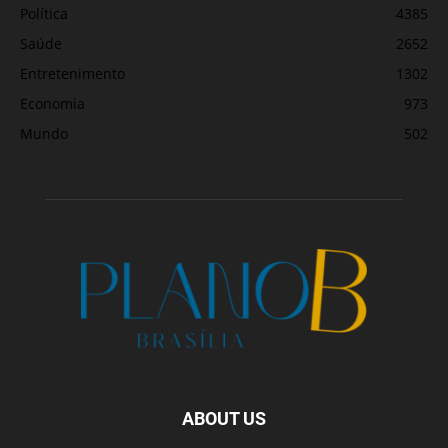
Política
4385
Saúde
2652
Entretenimento
1302
Economia
973
Mundo
502
ABOUT US