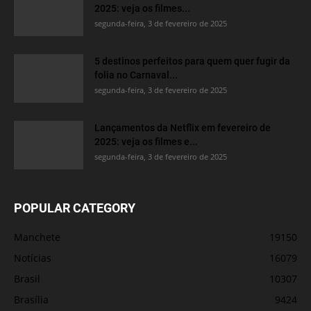
2025: veja os filmes...
segunda-feira, 3 de fevereiro de 2025
5 destinos perfeitos para quem quer fugir da
folia no Carnaval...
segunda-feira, 3 de fevereiro de 2025
Lançamentos da Netflix em fevereiro de
2025: veja os filmes e...
segunda-feira, 3 de fevereiro de 2025
POPULAR CATEGORY
Manchete
19150
Notícias
16079
Brasil
10307
Brasília
9424