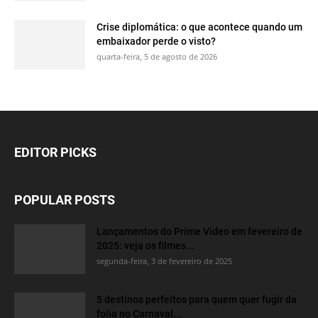
Crise diplomática: o que acontece quando um
embaixador perde o visto?
quarta-feira, 5 de agosto de 2026
EDITOR PICKS
POPULAR POSTS
Lançamentos do Prime Video em fevereiro de
2025: veja os filmes...
segunda-feira, 3 de fevereiro de 2025
5 destinos perfeitos para quem quer fugir da
folia no Carnaval...