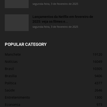
segunda-feira, 3 de fevereiro de 2025
Lançamentos da Netflix em fevereiro de
2025: veja os filmes e...
segunda-feira, 3 de fevereiro de 2025
POPULAR CATEGORY
Manchete
19120
Notícias
16049
Brasil
10305
Brasília
9406
Política
4377
Saúde
2646
Entretenimento
1300
Economia
973