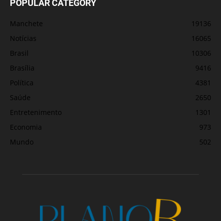
POPULAR CATEGORY
Manchete
19136
Notícias
16065
Brasil
10306
Brasília
9416
Política
4381
Saúde
2650
Entretenimento
1301
Economia
973
Mundo
502