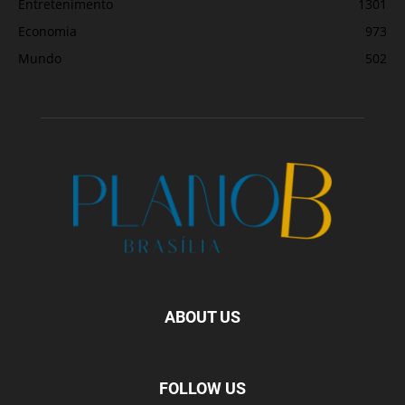
Entretenimento
1301
Economia
973
Mundo
502
ABOUT US
FOLLOW US