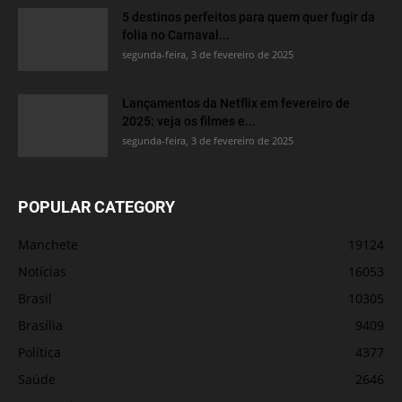
5 destinos perfeitos para quem quer fugir da
folia no Carnaval...
segunda-feira, 3 de fevereiro de 2025
Lançamentos da Netflix em fevereiro de
2025: veja os filmes e...
segunda-feira, 3 de fevereiro de 2025
POPULAR CATEGORY
Manchete
19124
Notícias
16053
Brasil
10305
Brasília
9409
Política
4377
Saúde
2646