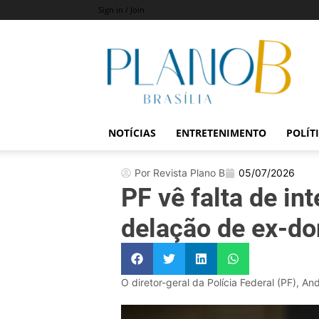
Sign in / Join
Revista
Plano
B
NOTÍCIAS
ENTRETENIMENTO
POLÍT
Por Revista Plano B
05/07/2026
PF vê falta de in
delação de ex-do
O diretor-geral da Polícia Federal (PF), A