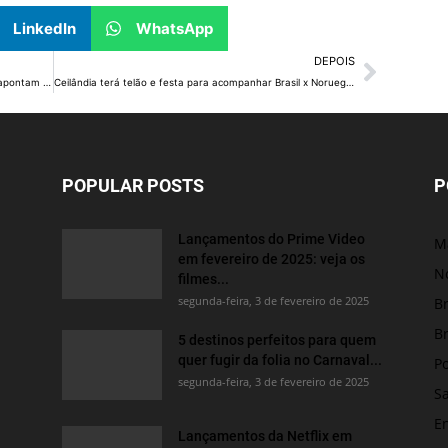
LinkedIn
WhatsApp
DEPOIS
EBC despublica conteúdos jornalísticos e entidades apontam censura
Ceilândia terá telão e festa para acompanhar Brasil x Noruega neste domingo
POPULAR POSTS
P
Lançamentos do Prime Video
M
em fevereiro de 2025: veja os
No
filmes...
segunda-feira, 3 de fevereiro de 2025
Br
Br
5 destinos perfeitos para quem
quer fugir da folia no Carnaval...
Po
segunda-feira, 3 de fevereiro de 2025
S
E
Lançamentos da Netflix em