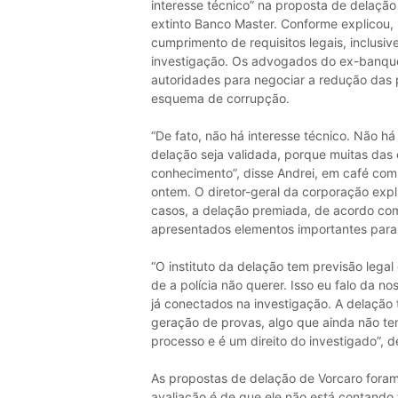
interesse técnico” na proposta de delaçã
extinto Banco Master. Conforme explicou, 
cumprimento de requisitos legais, inclusi
investigação. Os advogados do ex-banqu
autoridades para negociar a redução das
esquema de corrupção.
“De fato, não há interesse técnico. Não h
delação seja validada, porque muitas das
conhecimento”, disse Andrei, em café com 
ontem. O diretor-geral da corporação expl
casos, a delação premiada, de acordo com 
apresentados elementos importantes para 
“O instituto da delação tem previsão legal 
de a polícia não querer. Isso eu falo da 
já conectados na investigação. A delação 
geração de provas, algo que ainda não te
processo e é um direito do investigado”, d
As propostas de delação de Vorcaro foram
avaliação é de que ele não está contando