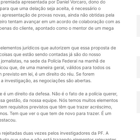
o premiada apresentada por Daniel Vorcaro, dono do
para que uma delação seja aceita, é necessário o
ve apresentação de provas novas, ainda não obtidas pela
eiro tentam avançar em um acordo de colaboração com as
 penas do cliente, apontado como o mentor de um mega
á elementos jurídicos que autorizem que essa proposta de
 coisas que estão sendo contadas já são do nosso
jornalistas, na sede da Polícia Federal na manhã de
icou que, de uma maneira geral, válidos para todos os
previsto em lei, é um direito do réu. Se forem
a investigação, as negociações são abertas.
e é um direito da defesa. Não é o fato de a polícia querer,
nossa gestão, da nossa equipe. Nós temos muitos elementos
tem requisitos previstos que têm que trazer acréscimo,
mos. Tem que ver o que tem de novo para trazer. É um
estacou.
 rejeitadas duas vezes pelos investigadores da PF. A
 tudo que sabe e não está trazendo elementos relevantes,