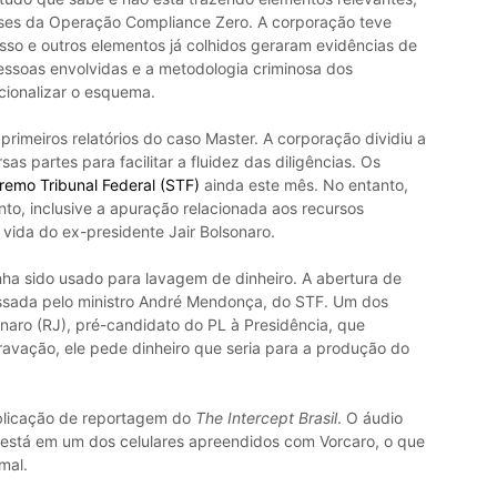
ases da Operação Compliance Zero. A corporação teve
Isso e outros elementos já colhidos geraram evidências de
ssoas envolvidas e a metodologia criminosa dos
cionalizar o esquema.
primeiros relatórios do caso Master. A corporação dividiu a
s partes para facilitar a fluidez das diligências. Os
remo Tribunal Federal (STF)
ainda este mês. No entanto,
to, inclusive a apuração relacionada aos recursos
 vida do ex-presidente Jair Bolsonaro.
ha sido usado para lavagem de dinheiro. A abertura de
assada pelo ministro André Mendonça, do STF. Um dos
onaro (RJ), pré-candidato do PL à Presidência, que
vação, ele pede dinheiro que seria para a produção do
blicação de reportagem do
The Intercept Brasil
. O áudio
 está em um dos celulares apreendidos com Vorcaro, o que
mal.