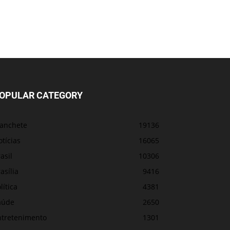
OPULAR CATEGORY
anchete
19136
tícias
16065
asil
10306
asília
9416
lítica
4381
aúde
2650
ntretenimento
1301