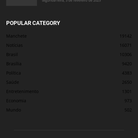
segunda-feira, 3 de fevereiro de 2025
POPULAR CATEGORY
Manchete
19142
Notícias
16071
Brasil
10306
Brasília
9420
Política
4383
Saúde
2650
Entretenimento
1301
Economia
973
Mundo
502