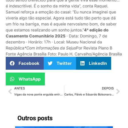
é indescritível. É o sonho da minha vida”, conta Raquel.
Samuel reforça a emoção do casal: “Eu nunca imaginei que
viveria algo tão especial. Agora está tudo tão perto que dá
um frio na barriga, mas é aquele nervosismo bom, de saber
que estamos realizando um sonho juntos.”
4ª edição do
Casamento Comunitário 2025
· Data: Domingo, 7 de
dezembro · Horário: 17h · Local: Museu Nacional da
República
*Com informações da Sejus
Por Revista Plano B
Fonte Agência Brasília Foto: Paulo H. Carvalho/Agência Brasília
Facebook
Twitter
LinkedIn
WhatsApp
ANTES
DEPOIS
Vigas da nova ponte erguida entre Guará e Núcleo Bandeirante são içadas
Carlos, Flávio e Eduardo Bolsonaro criticam Michelle: “Autoritária”
Outros posts