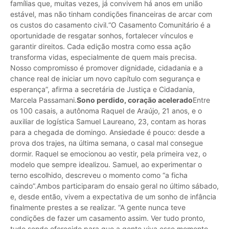
famílias que, muitas vezes, já convivem há anos em união
estável, mas não tinham condições financeiras de arcar com
os custos do casamento civil.“O Casamento Comunitário é a
oportunidade de resgatar sonhos, fortalecer vínculos e
garantir direitos. Cada edição mostra como essa ação
transforma vidas, especialmente de quem mais precisa.
Nosso compromisso é promover dignidade, cidadania e a
chance real de iniciar um novo capítulo com segurança e
esperança”, afirma a secretária de Justiça e Cidadania,
Marcela Passamani.
Sono perdido, coração acelerado
Entre
os 100 casais, a autônoma Raquel de Araújo, 21 anos, e o
auxiliar de logística Samuel Laureano, 23, contam as horas
para a chegada de domingo. Ansiedade é pouco: desde a
prova dos trajes, na última semana, o casal mal consegue
dormir. Raquel se emocionou ao vestir, pela primeira vez, o
modelo que sempre idealizou. Samuel, ao experimentar o
terno escolhido, descreveu o momento como “a ficha
caindo”.Ambos participaram do ensaio geral no último sábado,
e, desde então, vivem a expectativa de um sonho de infância
finalmente prestes a se realizar. “A gente nunca teve
condições de fazer um casamento assim. Ver tudo pronto,
tudo sendo oferecido para que a gente viva esse momento…