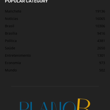
POPULAR CATEGORY
Manchete
19136
Notícias
16065
Brasil
10306
Brasília
9416
Política
4381
Saúde
2650
Entretenimento
1301
Economia
973
Mundo
502