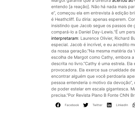
Margot garante que a diretora
acertou ao 
entendo [a reação]. Não há nada mais para
e”, começou ela em entrevista à ​edição brit
é Heathcliff. Eu diria: apenas esperem. Con
insistindo que Jacob segue os passos de 
compará-lo a Daniel Day-Lewis.“É um pe
interpretaram
: Laurence Olivier, Richard B
especial. Jacob é incrível, e eu acredito 
da nossa geração.”Na mesma matéria da V
escolha de Margot como Cathy, embora a 
descrita no livro.​”Cathy é uma estrela. Ela
provocadora. Ela exerce sua crueldade de 
encontrar alguém que você perdoaria apes
pessoa entenderia o motivo da devoção​”, di
de poder estelar em escala gigantesca. M
precisa.​”Por Revista Plano B Fonte CNN B
Facebook
Twitter
LinkedIn