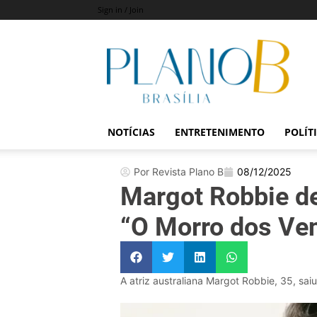
Sign in / Join
Revista
Plano
B
NOTÍCIAS
ENTRETENIMENTO
POLÍT
Por Revista Plano B
08/12/2025
Margot Robbie d
“O Morro dos Ven
A atriz australiana Margot Robbie, 35, sai