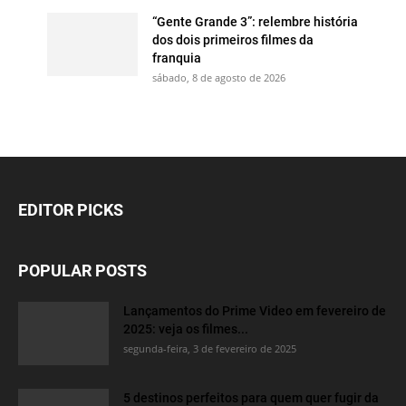
“Gente Grande 3”: relembre história
dos dois primeiros filmes da
franquia
sábado, 8 de agosto de 2026
EDITOR PICKS
POPULAR POSTS
Lançamentos do Prime Video em fevereiro de
2025: veja os filmes...
segunda-feira, 3 de fevereiro de 2025
5 destinos perfeitos para quem quer fugir da