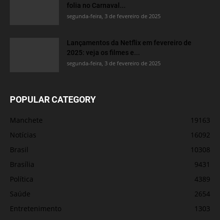
folia no Carnaval...
segunda-feira, 3 de fevereiro de 2025
Lançamentos da Netflix em fevereiro de
2025: veja os filmes e...
segunda-feira, 3 de fevereiro de 2025
POPULAR CATEGORY
Manchete
19163
Notícias
16092
Brasil
10308
Brasília
9431
Política
4389
Saúde
2654
Entretenimento
1303