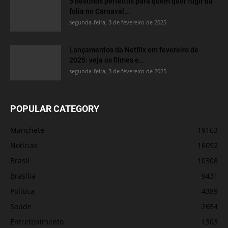
5 destinos perfeitos para quem quer fugir da
folia no Carnaval...
segunda-feira, 3 de fevereiro de 2025
Lançamentos da Netflix em fevereiro de
2025: veja os filmes e...
segunda-feira, 3 de fevereiro de 2025
POPULAR CATEGORY
Manchete
19163
Notícias
16092
Brasil
10308
Brasília
9431
Política
4389
Saúde
2654
Entretenimento
1303