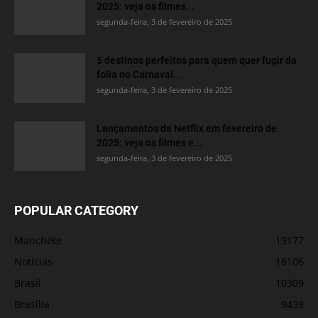
2025: veja os filmes...
segunda-feira, 3 de fevereiro de 2025
5 destinos perfeitos para quem quer fugir da
folia no Carnaval...
segunda-feira, 3 de fevereiro de 2025
Lançamentos da Netflix em fevereiro de
2025: veja os filmes e...
segunda-feira, 3 de fevereiro de 2025
POPULAR CATEGORY
Manchete
19177
Notícias
16106
Brasil
10309
Brasília
9439