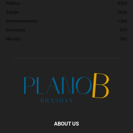
Política
4393
Saúde
2654
Entretenimento
1304
Economia
973
Mundo
502
ABOUT US