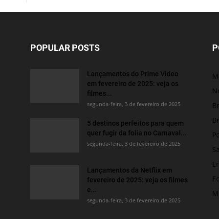
POPULAR POSTS
P
Lançamentos do Prime Video
M
em fevereiro de 2025: veja os
No
filmes...
segunda-feira, 3 de fevereiro de 2025
Br
Br
5 destinos perfeitos para quem
quer fugir da folia no Carnaval...
Po
segunda-feira, 3 de fevereiro de 2025
S
E
Lançamentos da Netflix em
E
fevereiro de 2025: veja os filmes
e...
M
segunda-feira, 3 de fevereiro de 2025