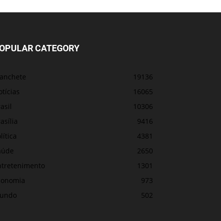
OPULAR CATEGORY
anchete
19136
tícias
16065
asil
10306
asília
9416
lítica
4381
aúde
2650
ntretenimento
1301
conomia
973
undo
502