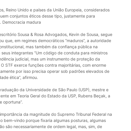
s, Reino Unido e países da União Europeia, considerados
uem conjuntos éticos desse tipo, justamente para
-la. Democracia madura
 escritório Sousa & Rosa Advogados, Kevin de Sousa, segue
tuou que, em regimes democráticos “maduros”, a autoridade
constitucional, mas também da confiança pública na
e seus integrantes “Um código de conduta para ministros
dência judicial, mas um instrumento de proteção da
e. O STF exerce funções contra majoritárias, com enorme
ustamente por isso precisa operar sob padrões elevados de
ade ética”, afirmou.
graduação da Universidade de São Paulo (USP), mestre e
docente em Teoria Geral do Estado da USP, Rubens Beçak, a
e oportuna”.
a importância da magnitude do Supremo Tribunal Federal na
todo bem-vindo porque fixaria algumas posturas, algumas
 são necessariamente de ordem legal, mas, sim, de