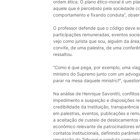
ordem ética. O plano ético-moral é um pla
aquele que é percebido pela sociedade c
comportamento e fixando conduta”, obser
O professor defende que o código deve est
participações remuneradas, eventos socia
vejo como jurista que sou, alguém da áre
convite, de uma palestra, de uma conferên
ressaltou.
“Como é que pega, por exemplo, uma viage
ministro do Supremo junto com um advoga
parar na mesa daquele ministro?”, questi
Na análise de Henrique Savonitti, conflito
impedimento e suspeição e disposições re
credibilidade da Instituição, transparência
em palestras, eventos, publicações e remu
a aceitação de custeio de deslocamentos
econômico relevante de patrocinadores em
contatos institucionais, definindo parâmet
reputação do Tribunal e conduta comunica