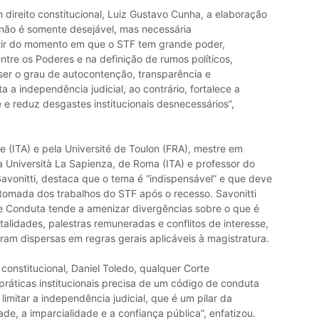
direito constitucional, Luiz Gustavo Cunha, a elaboração
não é somente desejável, mas necessária
artir do momento em que o STF tem grande poder,
ntre os Poderes e na definição de rumos políticos,
ser o grau de autocontenção, transparência e
a a independência judicial, ao contrário, fortalece a
 e reduz desgastes institucionais desnecessários”,
ne (ITA) e pela Université de Toulon (FRA), mestre em
la Università La Sapienza, de Roma (ITA) e professor do
Savonitti, destaca que o tema é “indispensável” e que deve
retomada dos trabalhos do STF após o recesso. Savonitti
Conduta tende a amenizar divergências sobre o que é
alidades, palestras remuneradas e conflitos de interesse,
am dispersas em regras gerais aplicáveis à magistratura.
constitucional, Daniel Toledo, qualquer Corte
práticas institucionais precisa de um código de conduta
 limitar a independência judicial, que é um pilar da
ade, a imparcialidade e a confiança pública”, enfatizou.