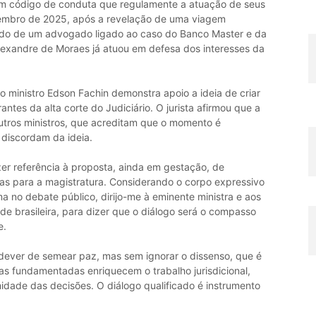
um código de conduta que regulamente a atuação de seus
embro de 2025, após a revelação de uma viagem
o de um advogado ligado ao caso do Banco Master e da
lexandre de Moraes já atuou em defesa dos interesses da
 ministro Edson Fachin demonstra apoio a ideia de criar
tes da alta corte do Judiciário. O jurista afirmou que a
utros ministros, que acreditam que o momento é
 discordam da ideia.
zer referência à proposta, ainda em gestação, de
cas para a magistratura. Considerando o corpo expressivo
no debate público, dirijo-me à eminente ministra e aos
de brasileira, para dizer que o diálogo será o compasso
e.
 dever de semear paz, mas sem ignorar o dissenso, que é
as fundamentadas enriquecem o trabalho jurisdicional,
midade das decisões. O diálogo qualificado é instrumento