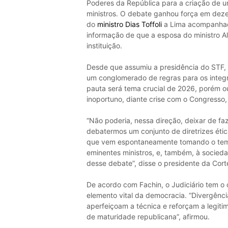
Poderes da República para a criação de 
ministros. O debate ganhou força em dez
do
ministro Dias Toffoli
a Lima acompanhad
informação de que a esposa do ministro A
instituição.
Desde que assumiu a presidência do STF, o
um conglomerado de regras para os integran
pauta será tema crucial de 2026, porém o
inoportuno, diante crise com o Congresso,
“Não poderia, nessa direção, deixar de fa
debatermos um conjunto de diretrizes éti
que vem espontaneamente tomando o tema 
eminentes ministros, e, também, à socieda
desse debate”, disse o presidente da Cort
De acordo com Fachin, o Judiciário tem o
elemento vital da democracia. “Divergênci
aperfeiçoam a técnica e reforçam a legiti
de maturidade republicana”, afirmou.