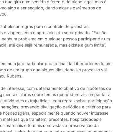
no que gira num sentido diferente do plano legal, mas é
omo algo a ser seguido, dando alguns parâmetros de
vou.
abelecer regras para o controle de palestras,
is e viagens com empresários do setor privado. “Eu não
a, nenhum problema em qualquer pessoa participar de um
cia, até que seja remunerada, mas existe algum limite”,
m num jato particular para a final da Libertadores de um
do de um grupo que alguns dias depois o processo vai
onou Rubens.
s de interesse, com detalhamento objetivo de hipóteses de
gimentais claras sobre temas que podem vir a impactar a
 e atividades extrajudiciais, com regras sobre participação
nerações, prevendo divulgação periódica e critérios para
 e hospedagens, especialmente quando houver interesse
 matérias que tramitem, presentes, hospitalidades e
ros materiais e formais com vistas à preservação da
cional, incluindo reserva quanto a processos pendentes e