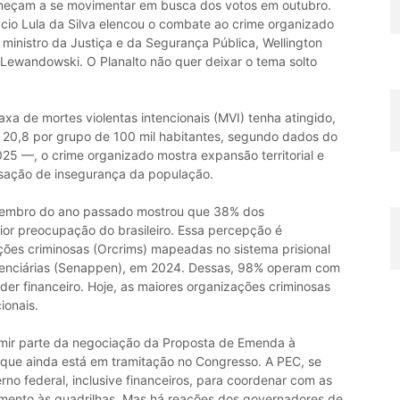
 começam a se movimentar em busca dos votos em outubro.
cio Lula da Silva elencou o combate ao crime organizado
ministro da Justiça e da Segurança Pública, Wellington
o Lewandowski. O Planalto não quer deixar o tema solto
xa de mortes violentas intencionais (MVI) tenha atingido,
0,8 por grupo de 100 mil habitantes, segundo dados do
025 —, o crime organizado mostra expansão territorial e
sação de insegurança da população.
vembro do ano passado mostrou que 38% dos
ior preocupação do brasileiro. Essa percepção é
ões criminosas (Orcrims) mapeadas no sistema prisional
nitenciárias (Senappen), em 2024. Dessas, 98% operam com
der financeiro. Hoje, as maiores organizações criminosas
ionais.
umir parte da negociação da Proposta de Emenda à
 que ainda está em tramitação no Congresso. A PEC, se
no federal, inclusive financeiros, para coordenar com as
amento às quadrilhas. Mas há reações dos governadores de