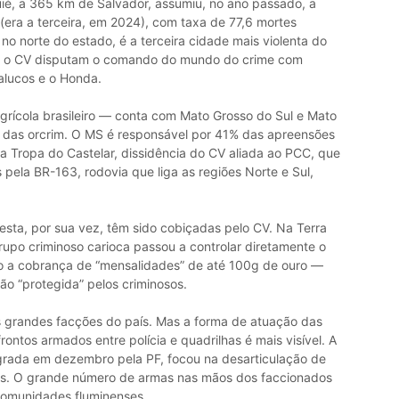
uié, a 365 km de Salvador, assumiu, no ano passado, a
era a terceira, em 2024), com taxa de 77,6 mortes
 no norte do estado, é a terceira cidade mais violenta do
 e o CV disputam o comando do mundo do crime com
alucos e o Honda.
rícola brasileiro — conta com Mato Grosso do Sul e Mato
ca das orcrim. O MS é responsável por 41% das apreensões
a Tropa do Castelar, dissidência do CV aliada ao PCC, que
 pela BR-163, rodovia que liga as regiões Norte e Sul,
resta, por sua vez, têm sido cobiçadas pelo CV. Na Terra
upo criminoso carioca passou a controlar diretamente o
do a cobrança de “mensalidades” de até 100g de ouro —
o “protegida” pelos criminosos.
as grandes facções do país. Mas a forma de atuação das
frontos armados entre polícia e quadrilhas é mais visível. A
grada em dezembro pela PF, focou na desarticulação de
las. O grande número de armas nas mãos dos faccionados
comunidades fluminenses.