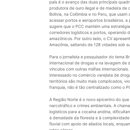
país é o avanço das duas principais quadr
produtora de ouro ilegal e de madeira de 
Bolívia, na Colômbia e no Peru, que usam 
acessar portos e aeroportos brasileiros. 
sugere que o PCC mantém uma estratégia m
corredores logísticos e portos, operando
amazônicos. Por outro lado, o CV apresen
Amazônia, saltando de 128 cidades sob su
Para o jornalista e pesquisador do tema 
internacional de drogas e na lavagem de d
vínculos com outras máfias internacionais
interessado no comércio varejista de drogas
territórios são muito mais complicados, v
franquia, não é tão centralizado como o PC
A Região Norte é o novo epicentro do que
narcotráfico e crimes ambientais. A cham
logísticos para a cocaína andina, dificult
à densidade da floresta e à complexidade
fluvial com apoio de aliados locais, enqu
rotas aéreas.