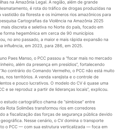
ilhas na Amazônia Legal. A região, além de grande
desmatamento, é rota do tráfico de drogas produzidas na
a vastidão da floresta e os inúmeros rios amazônicos para
a pesquisa Cartografias da Violência na Amazônia 2025
ais discreta e seletiva no Norte do país, focado em
 de forma hegemônica em cerca de 90 municípios
tou, no ano passado, a maior e mais rápida expansão na
a influência, em 2023, para 286, em 2025.
Bruno Paes Manso, o PCC passou a “focar mais no mercado
inheiro, além da presença em presídios”, fortalecendo
. “Ao contrário do Comando Vermelho, o PCC não está muito
, nos territórios. A venda varejista e o controle de
iolentos e pouco lucrativos. O modelo do CV é quase uma
C e se reproduz a partir de lideranças locais”, explicou.
 o estudo cartográfico chama de “simbiose” entre
ada Rota Solimões transformou rios em corredores
ando a fiscalização das forças de segurança pública devido
 geográfica. Nesse cenário, o CV domina o transporte
anto o PCC — com sua estrutura verticalizada — foca em