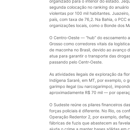
organizado para o interior do estado. Jeq
segunda colocação no ranking do anuário (
violentas por 100 mil habitantes. Juazeiro,
país, com taxa de 76,2. Na Bahia, o PCC
organizações locais, como o Bonde dos M
O Centro-Oeste — “hub” do escoamento ag
Grosso como corredores vitais da logísti
de maconha no Brasil, devido ao avanço d
atua para garantir o transporte das drogas
passando pelo Centr-Oeste.
As atividades ilegais de exploração da flo
Indígena Sararé, em MT, por exemplo, o gr
garimpo ilegal (ou narcogarimpo), impon
aproximadamente R$ 70 mil — por operaçã
O Sudeste reúne os pilares financeiros d
forças policiais é diferente. No Rio, os con
Operação Redentor 2, por exemplo, defla
fábricas de fuzis que abastecem as fave
ajuda o crime a manter bases sólidas em 