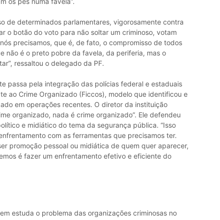
am os pés numa favela”.
so de determinados parlamentares, vigorosamente contra
ar o botão do voto para não soltar um criminoso, votam
 nós precisamos, que é, de fato, o compromisso de todos
 não é o preto pobre da favela, da periferia, mas o
ar”, ressaltou o delegado da PF.
e passa pela integração das polícias federal e estaduais
e ao Crime Organizado (Ficcos), modelo que identificou e
ado em operações recentes. O diretor da instituição
rime organizado, nada é crime organizado”. Ele defendeu
lítico e midiático do tema da segurança pública. “Isso
enfrentamento com as ferramentas que precisamos ter.
ser promoção pessoal ou midiática de quem quer aparecer,
emos é fazer um enfrentamento efetivo e eficiente do
uem estuda o problema das organizações criminosas no