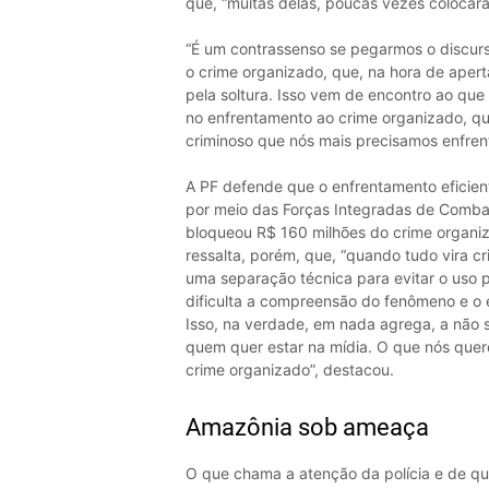
que, “muitas delas, poucas vezes colocar
“É um contrassenso se pegarmos o discur
o crime organizado, que, na hora de apert
pela soltura. Isso vem de encontro ao que
no enfrentamento ao crime organizado, que
criminoso que nós mais precisamos enfrent
A PF defende que o enfrentamento eficient
por meio das Forças Integradas de Combat
bloqueou R$ 160 milhões do crime organiz
ressalta, porém, que, “quando tudo vira c
uma separação técnica para evitar o uso po
dificulta a compreensão do fenômeno e o 
Isso, na verdade, em nada agrega, a não 
quem quer estar na mídia. O que nós quer
crime organizado”, destacou.
Amazônia sob ameaça
O que chama a atenção da polícia e de q