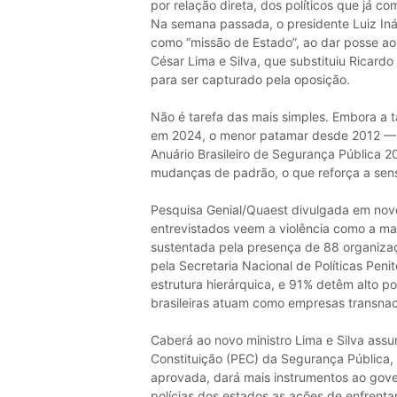
por relação direta, dos políticos que já
Na semana passada, o presidente Luiz Iná
como “missão de Estado”, ao dar posse ao 
César Lima e Silva, que substituiu Ricard
para ser capturado pela oposição.
Não é tarefa das mais simples. Embora a ta
em 2024, o menor patamar desde 2012 — 2
Anuário Brasileiro de Segurança Pública 2
mudanças de padrão, o que reforça a sen
Pesquisa Genial/Quaest divulgada em no
entrevistados veem a violência como a ma
sustentada pela presença de 88 organizaç
pela Secretaria Nacional de Políticas Pe
estrutura hierárquica, e 91% detêm alto po
brasileiras atuam como empresas transnac
Caberá ao novo ministro Lima e Silva ass
Constituição (PEC) da Segurança Pública,
aprovada, dará mais instrumentos ao gover
polícias dos estados as ações de enfrent