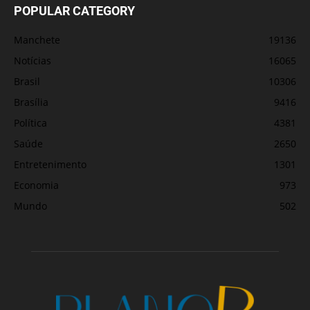
POPULAR CATEGORY
Manchete
19136
Notícias
16065
Brasil
10306
Brasília
9416
Política
4381
Saúde
2650
Entretenimento
1301
Economia
973
Mundo
502