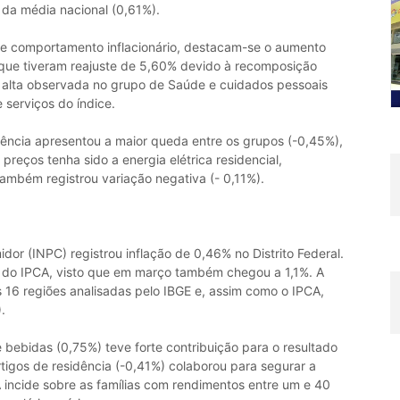
o da média nacional (0,61%).
sse comportamento inflacionário, destacam-se o aumento
que tiveram reajuste de 5,60% devido à recomposição
 alta observada no grupo de Saúde e cuidados pessoais
 serviços do índice.
idência apresentou a maior queda entre os grupos (-0,45%),
reços tenha sido a energia elétrica residencial,
ambém registrou variação negativa (- 0,11%).
or (INPC) registrou inflação de 0,46% no Distrito Federal.
 a do IPCA, visto que em março também chegou a 1,1%. A
s 16 regiões analisadas pelo IBGE e, assim como o IPCA,
.
 bebidas (0,75%) teve forte contribuição para o resultado
rtigos de residência (-0,41%) colaborou para segurar a
CA incide sobre as famílias com rendimentos entre um e 40