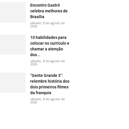
Encontro Gastrô
celebra melhores de
Brasília
sábado, 8 de agosto de
2026
10 habilidades para
colocar no currículo e
chamar a atenção
dos...
sábado, 8 de agosto de
2026
“Gente Grande 3”:
relembre história dos
dois primeiros filmes
da franquia
sábado, 8 de agosto de
2026