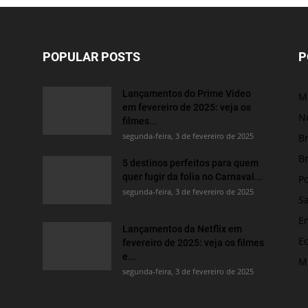
POPULAR POSTS
P
Lançamentos do Prime Video
M
em fevereiro de 2025: veja os
No
filmes...
segunda-feira, 3 de fevereiro de 2025
Br
Br
5 destinos perfeitos para quem
quer fugir da folia no Carnaval...
Po
segunda-feira, 3 de fevereiro de 2025
S
E
Lançamentos da Netflix em
E
fevereiro de 2025: veja os filmes
e...
M
segunda-feira, 3 de fevereiro de 2025