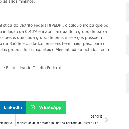
o salários mínimos.
tística do Distrito Federal (IPEDF), o cálculo indica que os
a inflação de 0,46% em abril, enquanto o grupo de baixa
tes pesos que cada grupo de bens e serviços possuem
po de Saúde e cuidados pessoais teve maior peso para o
pelos grupos de Transportes e Alimentação e bebidas, com
e Estatística do Distrito Federal
LinkedIn
WhatsApp
DEPOIS
Trânsito é liberado em toda a marginal sul do Túnel de Taguatinga
Os desafios de ser mãe e mulher na periferia do Distrito Federal