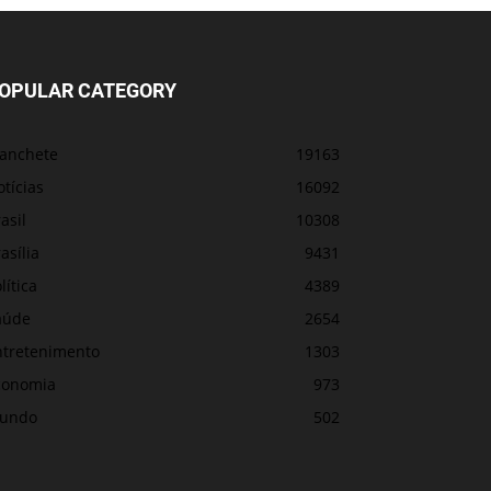
OPULAR CATEGORY
anchete
19163
tícias
16092
asil
10308
asília
9431
lítica
4389
aúde
2654
ntretenimento
1303
conomia
973
undo
502