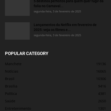
5 destinos perfeitos para quem quer fugir da
folia no Carnaval...
segunda-feira, 3 de fevereiro de 2025
Lançamentos da Netflix em fevereiro de
2025: veja os filmes e...
segunda-feira, 3 de fevereiro de 2025
POPULAR CATEGORY
Manchete
19136
Notícias
16065
Brasil
10306
Brasília
9416
Política
4381
Saúde
2650
Entretenimento
1301