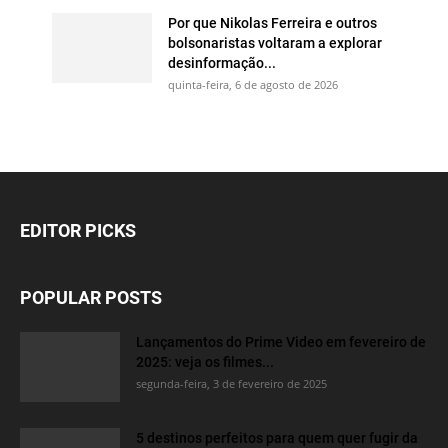
Por que Nikolas Ferreira e outros
bolsonaristas voltaram a explorar
desinformação...
quinta-feira, 6 de agosto de 2026
EDITOR PICKS
POPULAR POSTS
Lançamentos do Prime Video em fevereiro de
2025: veja os filmes...
segunda-feira, 3 de fevereiro de 2025
5 destinos perfeitos para quem quer fugir da