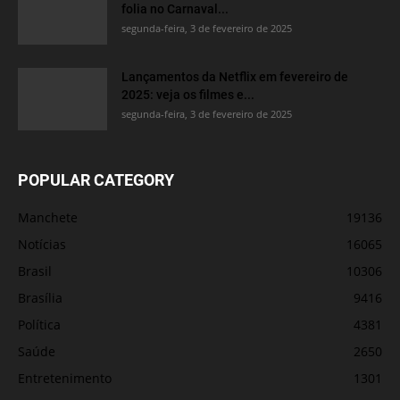
folia no Carnaval...
segunda-feira, 3 de fevereiro de 2025
Lançamentos da Netflix em fevereiro de
2025: veja os filmes e...
segunda-feira, 3 de fevereiro de 2025
POPULAR CATEGORY
Manchete
19136
Notícias
16065
Brasil
10306
Brasília
9416
Política
4381
Saúde
2650
Entretenimento
1301