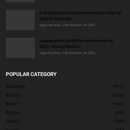
5 destinos perfeitos para quem quer fugir da
folia no Carnaval...
segunda-feira, 3 de fevereiro de 2025
Lançamentos da Netflix em fevereiro de
2025: veja os filmes e...
segunda-feira, 3 de fevereiro de 2025
POPULAR CATEGORY
Manchete
19163
Notícias
16092
Brasil
10308
Brasília
9431
Política
4389
Saúde
2654