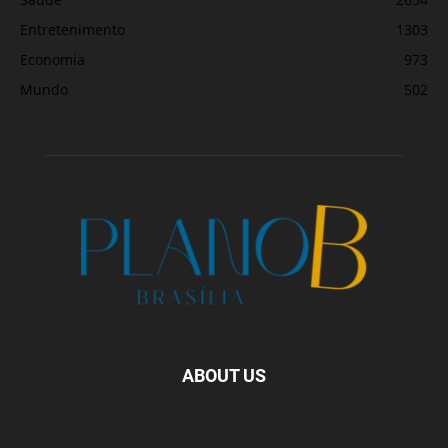
Entretenimento
1303
Economia
973
Mundo
502
ABOUT US