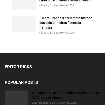
currículo e chamar a atenção dos...
sábado, 8 de agosto de 2026
“Gente Grande 3”: relembre história
dos dois primeiros filmes da
franquia
sábado, 8 de agosto de 2026
EDITOR PICKS
POPULAR POSTS
Lançamentos do Prime Video em fevereiro de
2025: veja os filmes...
segunda-feira, 3 de fevereiro de 2025