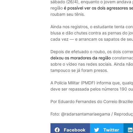
sábado (26/4), enquanto o jovem andava
região
é possível ver os dois agressores 
roubam seu tênis.
Ainda nos registros, o estudante tenta con
blusa e dão chutes contra as pernas do j
cada vez — e arrancam os sapatos de seu
Depois de efetuado o roubo, os dois corr
deixou os moradores da região
consternad
sobre o vídeo nas redes sociais. Ainda nã
tampouco se já foram presos.
A Polícia Militar (PMDF) informa que, qua
deve ser repassada pelos números 190 ou
Por Eduardo Fernandes do Correio Brazili
Foto: @radarsantamariaegama / Reproduçã
Facebook
Twitter