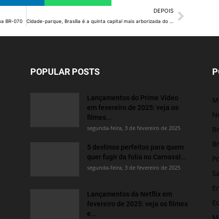
DEPOIS
 na BR-070
Cidade-parque, Brasília é a quinta capital mais arborizada do país
POPULAR POSTS
P
Lançamentos do Prime Video
M
em fevereiro de 2025: veja os
No
filmes...
segunda-feira, 3 de fevereiro de 2025
Br
Br
5 destinos perfeitos para quem
quer fugir da folia no Carnaval...
Po
segunda-feira, 3 de fevereiro de 2025
S
E
Lançamentos da Netflix em
E
fevereiro de 2025: veja os filmes
e...
M