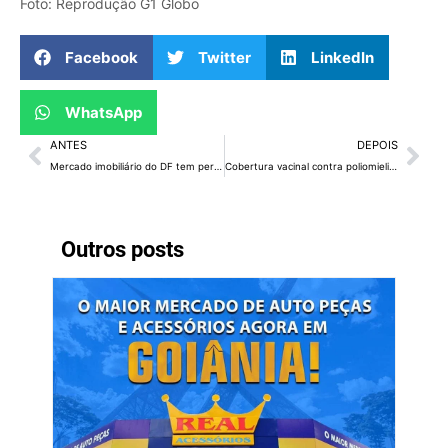
Foto: Reprodução G1 Globo
Facebook
Twitter
LinkedIn
WhatsApp
ANTES
DEPOIS
Mercado imobiliário do DF tem perspectiva positiva para 2023
Cobertura vacinal contra poliomielite cresce no DF
Outros posts