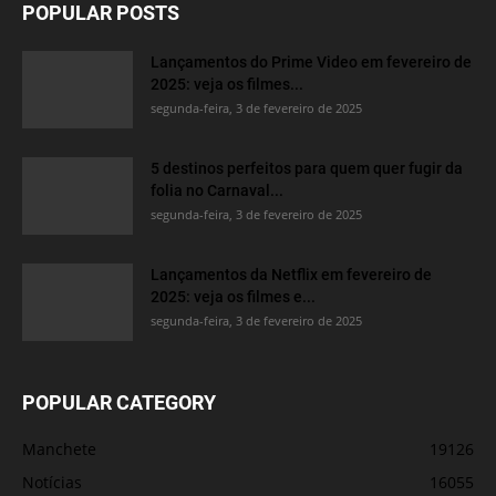
POPULAR POSTS
Lançamentos do Prime Video em fevereiro de
2025: veja os filmes...
segunda-feira, 3 de fevereiro de 2025
5 destinos perfeitos para quem quer fugir da
folia no Carnaval...
segunda-feira, 3 de fevereiro de 2025
Lançamentos da Netflix em fevereiro de
2025: veja os filmes e...
segunda-feira, 3 de fevereiro de 2025
POPULAR CATEGORY
Manchete
19126
Notícias
16055