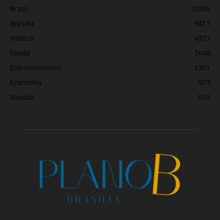
Brasil
10305
Brasília
9411
Política
4377
Saúde
2648
Entretenimento
1301
Economia
973
Mundo
502