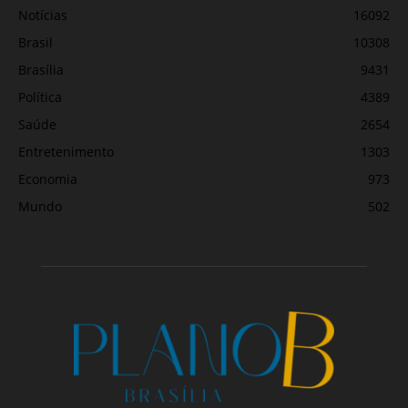
Notícias
16092
Brasil
10308
Brasília
9431
Política
4389
Saúde
2654
Entretenimento
1303
Economia
973
Mundo
502