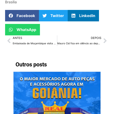
Brasília
Facebook
Twitter
LinkedIn
WhatsApp
ANTES
DEPOIS
Embaixada de Moçambique visita Restaurante Comunitário do Sol Nascente
Mauro Cid fica em silêncio ao depor à CPI da Câmara Distrital
Outros posts