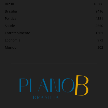
Brasil
10306
Brasília
9416
Política
4381
Saúde
2650
Entretenimento
1301
Economia
973
Mundo
502