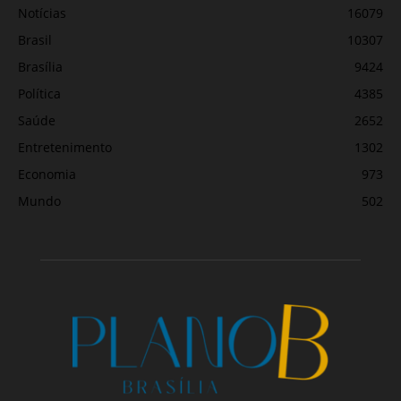
Notícias
16079
Brasil
10307
Brasília
9424
Política
4385
Saúde
2652
Entretenimento
1302
Economia
973
Mundo
502