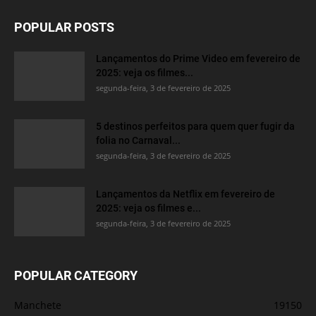
POPULAR POSTS
Lançamentos do Prime Video em fevereiro de
2025: veja os filmes...
segunda-feira, 3 de fevereiro de 2025
5 destinos perfeitos para quem quer fugir da
folia no Carnaval...
segunda-feira, 3 de fevereiro de 2025
Lançamentos da Netflix em fevereiro de
2025: veja os filmes e...
segunda-feira, 3 de fevereiro de 2025
POPULAR CATEGORY
Manchete
19150