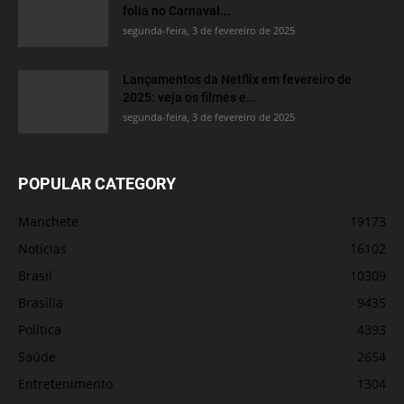
folia no Carnaval...
segunda-feira, 3 de fevereiro de 2025
Lançamentos da Netflix em fevereiro de
2025: veja os filmes e...
segunda-feira, 3 de fevereiro de 2025
POPULAR CATEGORY
Manchete
19173
Notícias
16102
Brasil
10309
Brasília
9435
Política
4393
Saúde
2654
Entretenimento
1304