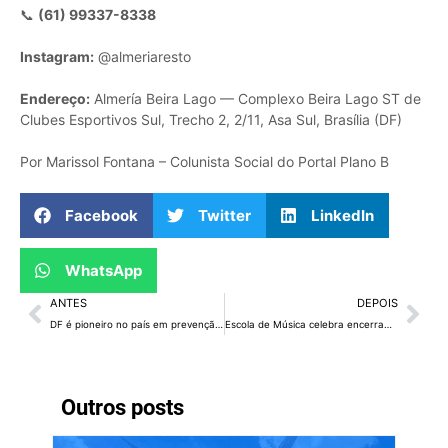
📞
(61) 99337-8338
Instagram:
@almeriaresto
Endereço:
Almería Beira Lago — Complexo Beira Lago ST de
Clubes Esportivos Sul, Trecho 2, 2/11, Asa Sul, Brasília (DF)
Por Marissol Fontana – Colunista Social do Portal Plano B
Facebook
Twitter
LinkedIn
WhatsApp
ANTES
DEPOIS
DF é pioneiro no país em prevenção criminal baseada no desenho urbano
Escola de Música celebra encerramento do 47º Curso de Verão com espetáculos
Outros posts