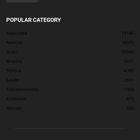
POPULAR CATEGORY
Manchete
19146
Notícias
16075
Brasil
10306
Brasília
9421
Política
4385
Saúde
2651
Entretenimento
1302
Economia
973
Mundo
502