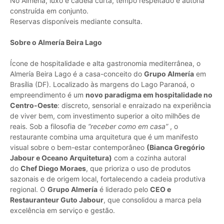
No Almería, luxo é cadeia curta, tempo respeitado e autoria
construída em conjunto.
Reservas disponíveis mediante consulta.
Sobre o Almería Beira Lago
Ícone de hospitalidade e alta gastronomia mediterrânea, o
Almería Beira Lago é a casa-conceito do
Grupo Almería
em
Brasília (DF). Localizado às margens do Lago Paranoá, o
empreendimento é um
novo paradigma em hospitalidade no
Centro-Oeste
: discreto, sensorial e enraizado na experiência
de viver bem, com investimento superior a oito milhões de
reais. Sob a filosofia de
“receber como em casa”
, o
restaurante combina uma arquitetura que é um manifesto
visual sobre o bem-estar contemporâneo
(Bianca Gregório
Jabour e Oceano Arquitetura)
com a cozinha autoral
do
Chef Diego Moraes
, que prioriza o uso de produtos
sazonais e de origem local, fortalecendo a cadeia produtiva
regional. O
Grupo Almería
é liderado pelo
CEO e
Restauranteur Guto Jabour
, que consolidou a marca pela
excelência em serviço e gestão.