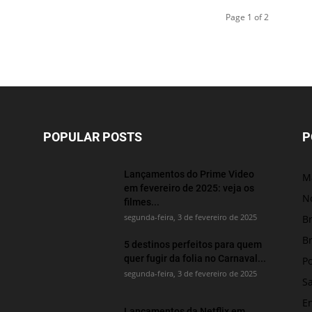
Page 1 of 2
POPULAR POSTS
P
Lançamentos do Prime Video
M
em fevereiro de 2025: veja os
No
filmes...
segunda-feira, 3 de fevereiro de 2025
Br
Br
5 destinos perfeitos para quem
quer fugir da folia no Carnaval...
Po
segunda-feira, 3 de fevereiro de 2025
S
E
Lançamentos da Netflix em