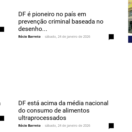
DF é pioneiro no país em
prevenção criminal baseada no
desenho...
0
Rócio Barreto
-
sábado, 24 de janeiro de 2026
0
à
DF está acima da média nacional
do consumo de alimentos
ultraprocessados
0
Rócio Barreto
-
sábado, 24 de janeiro de 2026
0