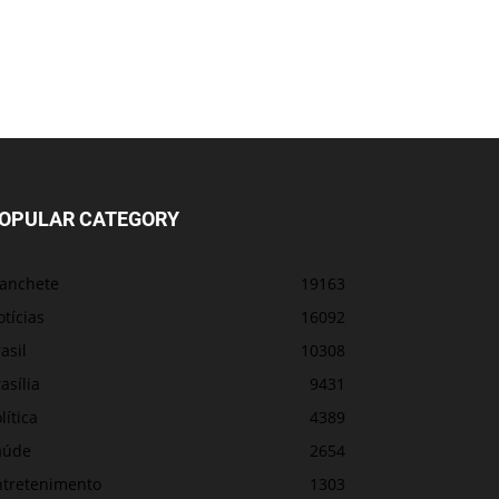
OPULAR CATEGORY
anchete
19163
tícias
16092
asil
10308
asília
9431
lítica
4389
aúde
2654
ntretenimento
1303