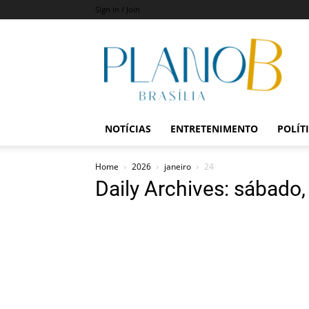
Sign in / Join
Revista
Plano
B
NOTÍCIAS
ENTRETENIMENTO
POLÍT
Home
2026
janeiro
24
Daily Archives: sábado,