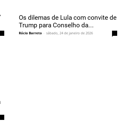
”
Os dilemas de Lula com convite de
Trump para Conselho da...
Rócio Barreto
-
sábado, 24 de janeiro de 2026
0
0
a
0