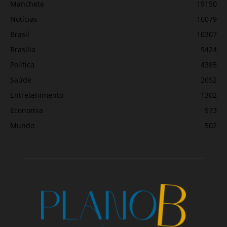
Manchete
19150
Notícias
16079
Brasil
10307
Brasília
9424
Política
4385
Saúde
2652
Entretenimento
1302
Economia
973
Mundo
502